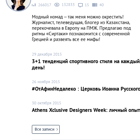
132833
266017
15
40
Модный номад – так меня можно окрестить!
Журналист, телеведущая, блогер из Казахстана,
перекочевала в Европу на ПМЖ. Предлагаю под
ритмы «Сиртаки» познакомится с современной
Грецией и развеять все ее мифы!
29 декабря 2015
3+1 тенденций спортивного стиля на каждый
день!
26 ноября 2015
#ОтАфинНедалеко : Церковь Иоанна Русског
30 октября 2015
Athens Xclusive Designers Week: личный опыт
Все записи