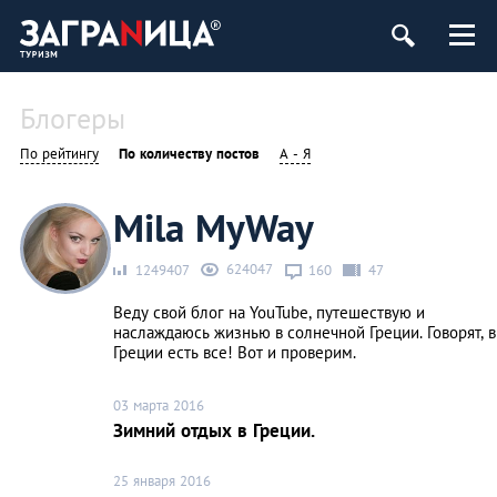
Блогеры
По рейтингу
По количеству постов
А - Я
Mila MyWay
624047
1249407
160
47
Веду свой блог на YouTube, путешествую и
наслаждаюсь жизнью в солнечной Греции. Говорят, в
Греции есть все! Вот и проверим.
03 марта 2016
Зимний отдых в Греции.
25 января 2016