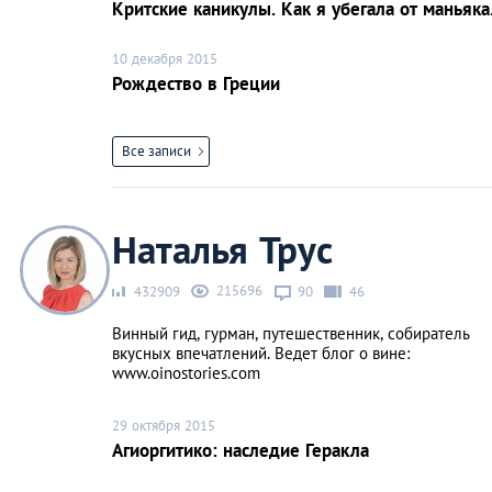
Критские каникулы. Как я убегала от маньяка
10 декабря 2015
Рождество в Греции
Все записи
Наталья Трус
215696
432909
90
46
Винный гид, гурман, путешественник, собиратель
вкусных впечатлений. Ведет блог о вине:
www.oinostories.com
29 октября 2015
Агиоргитико: наследие Геракла