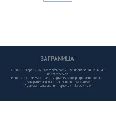
© 2026 «ЗаграNица» (zagranitsa.com). Все права защищены. All
rights reserved.
Использование материалов zagranitsa.com разрешено только с
предварительного согласия правообладателей.
Правила пользования порталом «ЗаграNица»