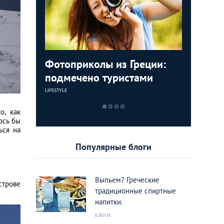
млей: 5
Фотоприколы из Греции:
Дегустац
Суеверна
ounge в
подмечено туристами
самых и
гранат, 
греческ
и будет 
LIFESTYLE
ЕДА
КУЛЬТУРА
о, как
ось бы
ься на
Популярные блоги
Выпьем? Греческие
строве
традиционные спиртные
напитки.
БЛОГИ