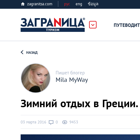
zagranitsa.com
рус
eng
ข้อมูล
ПУТЕВОДИТ
Loading...
НАЗАД
Пишет блогер
Mila MyWay
Алматы
Зимний отдых в Греции.
Астана
03 марта 2016
0
9453
Афины