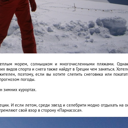
Между небом и зе
лучших клубных l
аэропортах мира
LIFESTYLE
теплым морем, солнышком и многочисленными пляжами. Однак
их видов спорта и снега также найдут в Греции чем заняться. Хотел
ителен, поэтому, если вы хотите слепить снеговика или покатат
 прогнозом погоды.
н зимних курортах.
ции. И если летом, среди звезд и селебрити модно отдыхать на о
тремляют свой взор в сторону «Парнасоса».