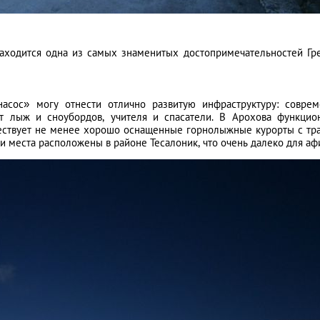
находится одна из самых знаменитых достопримечательностей Гр
сос» могу отнести отлично развитую инфраструктуру: совре
ат лыж и сноубордов, учителя и спасатели. В Арохова функцио
уществует не менее хорошо оснащенные горнолыжные курорты с тр
и места расположены в районе Тесалоник, что очень далеко для аф