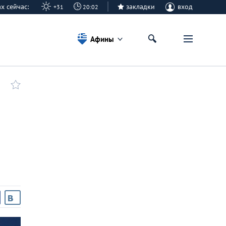
ах сейчас:
закладки
вход
+31
20:02
Афины