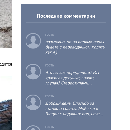
Последние комментарии
c
ГОСТЬ
возможно. но на первых парах
будете с переводчиком ходить
как я )
одится
c
ГОСТЬ
Это вы как определили? Раз
красивая девушка, значит,
глупая? Стереотипами
мыслите?)
c
ГОСТЬ
Добрый день. Спасибо за
статью и советы. Мой сын в
Греции с недавних пор, начал
учить греческий.
ГОСТЬ