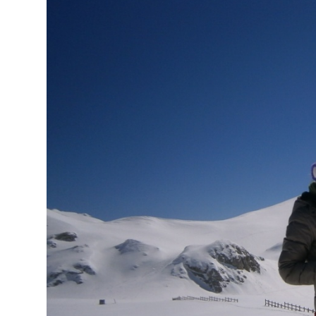
Киев
Лондон
Лос-Анджелес
Москва
Париж
Паттайя
Пхукет
Санкт-Петербург