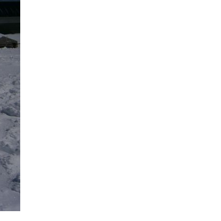
увлечением работают мои
воспитанники. Они любят этот
развивающий вид спорта и
очень хотят продолжать
обучение. Обращаюсь к вам с
просьбой помочь выжить
секции картинга в городе
Сызрани. Раньше в городе
было ДВЕ станции юных
техников, и в каждой была
секция картинга. Картинг был
ещё и во Дворце пионеров.
Сейчас в городе нет ни одной
стации, и кружок во Дворце
пионеров тоже уничтожили.
Закрыли - не поворачивается
сказать, просто уничтожили!
Мы боролись, писали письма,
везде ответ у них один. Лет
пять тому назад я ездил к
губернатору Самарской
области на прием. Он не
принял, а приняла меня
заместитель. Вот после этого