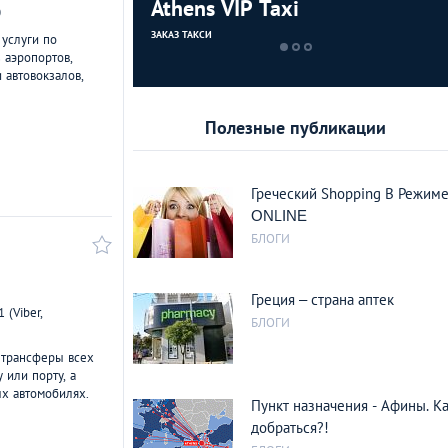
r
Athens VIP Taxi
0
ЗАКАЗ ТАКСИ
К
 услуги по
 аэропортов,
 автовокзалов,
Полезные публикации
Греческий Shopping В Режим
ΟΝLΙΝΕ
БЛОГИ
Греция – страна аптек
(Viber,
БЛОГИ
т трансферы всех
 или порту, а
ых автомобилях.
Пункт назначения - Афины. К
добраться?!