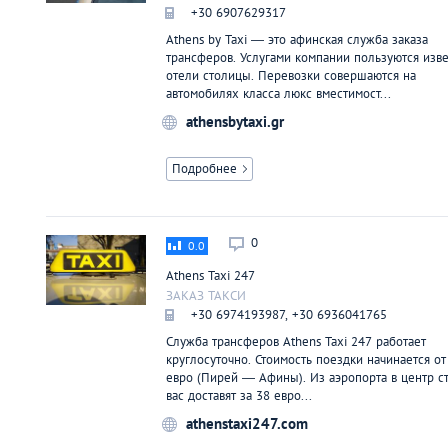
Киев
+30 6907629317
Athens by Taxi ― это афинская служба заказа
трансферов. Услугами компании пользуются изв
Лондон
отели столицы. Перевозки совершаются на
автомобилях класса люкс вместимост...
athensbytaxi.gr
Лос-Анджелес
Подробнее
Москва
Париж
0
0.0
Athens Taxi 247
Паттайя
ЗАКАЗ ТАКСИ
+30 6974193987, +30 6936041765
Пхукет
Служба трансферов Athens Taxi 247 работает
круглосуточно. Стоимость поездки начинается от
евро (Пирей ― Афины). Из аэропорта в центр с
вас доставят за 38 евро...
Санкт-Петербург
athenstaxi247.com