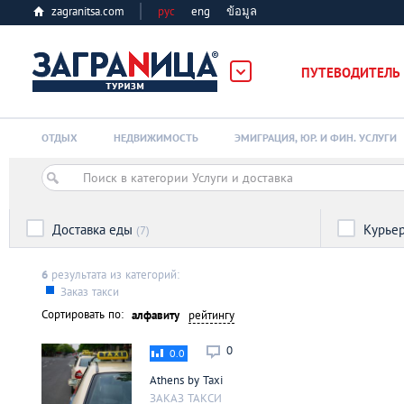
zagranitsa.com
рус
eng
ข้อมูล
ПУТЕВОДИТЕЛЬ
Loading...
ОТДЫХ
НЕДВИЖИМОСТЬ
ЭМИГРАЦИЯ, ЮР. И ФИН. УСЛУГИ
Доставка еды
Курье
(7)
Алматы
6
результата из категорий:
Заказ такси
Сортировать по:
алфавиту
Астана
рейтингу
0
0.0
Афины
Athens by Taxi
ЗАКАЗ ТАКСИ