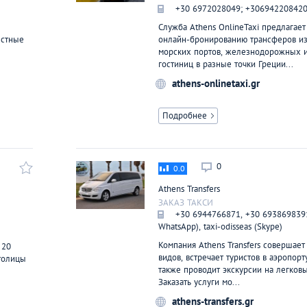
Сlickdelivery.g
+30 6972028049; +30694220842
ДОСТАВКА ЕДЫ
Служба Athens OnlineTaxi предлагает
естные
онлайн-бронированию трансферов из
морских портов, железнодорожных и
гостиниц в разные точки Греции...
athens-onlinetaxi.gr
Подробнее
0
0.0
Athens Transfers
ЗАКАЗ ТАКСИ
+30 6944766871, +30 6938698391 
WhatsApp), taxi-odisseas (Skype)
Компания Athens Transfers совершае
 20
видов, встречает туристов в аэропорту
толицы
также проводит экскурсии на легков
Заказать услуги мо...
athens-transfers.gr