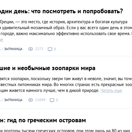
Спанакопита: хру
дин день: что посмотреть и попробовать?
пирог со шпинато
сыром
ЕДА
Греции, — это место, где история, архитектура и богатая культура
 удивительный мозаичный образ. Если у вас всего один день в это
городе, важно максимально эффективно использовать свое время. 
ще
2273
А
ЗАГРАNИЦА
0
шие и необычные зоопарки мира
вятся зоопарки, поскольку звери там живут в неволе, значит, вы точ
вестных питомниках мира. Во многих странах есть прекрасные зоо
мцам живется намного лучше, чем в дикой природе.
Читать еще
11049
А
ЗАГРАNИЦА
0
н: гид по греческим островам
и полторы тысячи греческих островов, при этом лишь на 80 из них