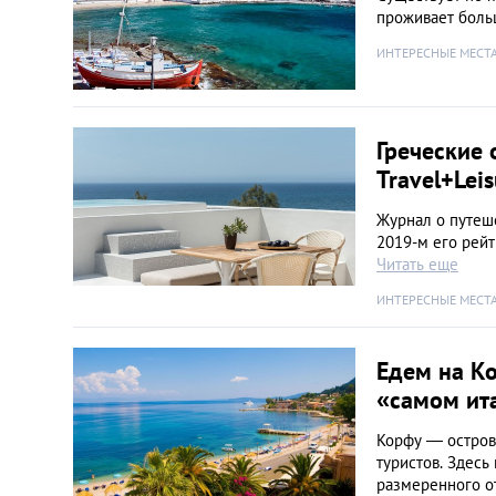
проживает боль
ИНТЕРЕСНЫЕ МЕСТ
Греческие 
Travel+Leis
Журнал о путеше
2019-м его рейт
Читать еще
ИНТЕРЕСНЫЕ МЕСТ
Едем на Ко
«самом ит
Корфу — остров
туристов. Здесь
размеренного о