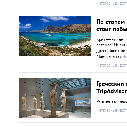
ИНТЕРЕСНЫЕ МЕСТ
По стопам 
стоит поб
Крит — это не п
легенда! Именно
древнейших цив
Миноса, а так
Чи
ИНТЕРЕСНЫЕ МЕСТ
Греческий
TripАdvisor
Рейтинг состави
ИНТЕРЕСНЫЕ МЕСТ