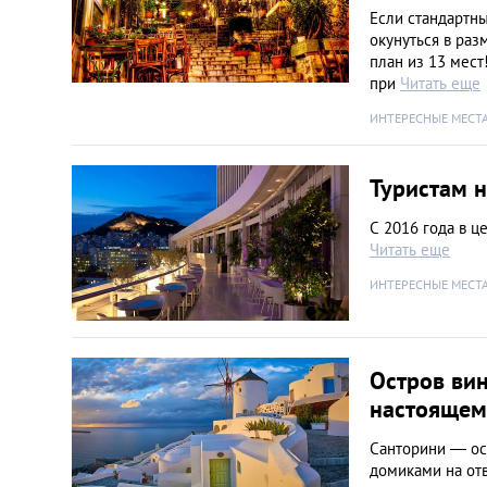
Если стандартны
окунуться в раз
план из 13 мест
при
Читать еще
ИНТЕРЕСНЫЕ МЕСТ
Туристам н
С 2016 года в ц
Читать еще
ИНТЕРЕСНЫЕ МЕСТ
Остров вин
настоящем
Санторини — ос
домиками на от