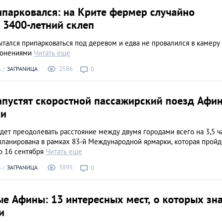
ипарковался: на Крите фермер случайно
 3400-летний склеп
тался припарковаться под деревом и едва не провалился в камеру 
ронениями
Читать еще
2586
А
ЗАГРАNИЦА
0
запустят скоростной пассажирский поезд Афи
ки
дет преодолевать расстояние между двумя городами всего на 3,5 ча
планирована в рамках 83-й Международной ярмарки, которая пройд
о 16 сентября
Читать еще
3895
А
ЗАГРАNИЦА
0
е Афины: 13 интересных мест, о которых зн
и