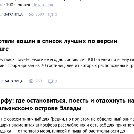
ше 100 человек.
Читать еще
2389
А
ЗАГРАNИЦА
0
отели вошли в список лучших по версии
ure
ствиях Travel+Leisure ежегодно составляет ТОП отелей по всему ми
инг сформирован из 70 гостиниц, две из которых расположены в Г
2301
А
ЗАГРАNИЦА
0
рфу: где остановиться, поесть и отдохнуть н
альянском» острове Эллады
 не совсем типичный для Греции, но при этом не обделенный вним
 царит знаменитая атмосфера расслабления и есть всё для приятног
тдыха — от теплого моря, пляжей и пышной растительности до