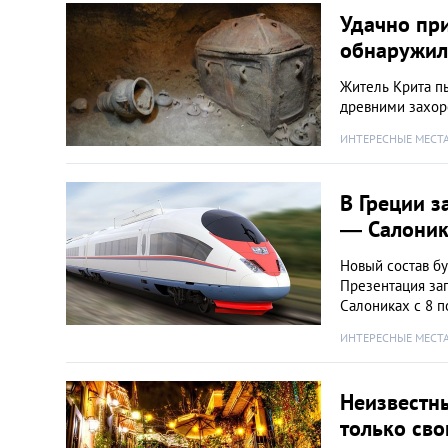
Удачно пр
обнаружил
Житель Крита пы
древними захо
ИНТЕРЕСНЫЕ МЕСТ
В Греции 
— Салони
Новый состав бу
Презентация за
Салониках с 8 п
ИНТЕРЕСНЫЕ МЕСТ
Неизвестны
только сво