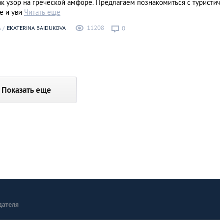
к узор на греческой амфоре. Предлагаем познакомиться с туристи
е и уви
Читать еще
11208
А
EKATERINA BAIDUKOVA
0
Показать еще
дателя