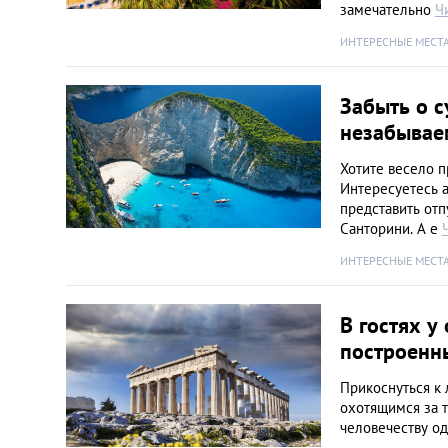
замечательно
Ч
ИНТЕРЕСНЫЕ МЕСТ
Забыть о с
незабывае
Хотите весело 
Интересуетесь 
представить отп
Санторини. А е
ИНТЕРЕСНЫЕ МЕСТ
В гостях у
построенны
Прикоснуться к
охотящимся за 
человечеству о