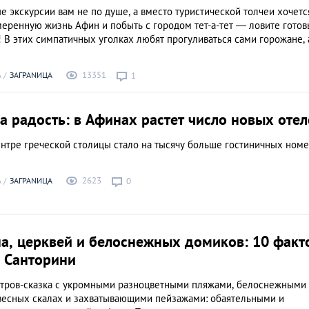
е экскурсии вам не по душе, а вместо туристической толчеи хочетс
меренную жизнь Афин и побыть с городом тет-а-тет — ловите гото
! В этих симпатичных уголках любят прогуливаться сами горожане, 
13351
А
ЗАГРАNИЦА
1
а радость: в Афинах растет число новых оте
ентре греческой столицы стало на тысячу больше гостиничных ном
2623
А
ЗАГРАNИЦА
0
а, церквей и белоснежных домиков: 10 факт
 Санторини
тров-сказка с укромными разноцветными пляжами, белоснежными
весных скалах и захватывающими пейзажами: обаятельными и