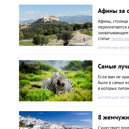
Киев
Афины за о
Лондон
Афины, столица 
переплетаются в
захватывающем 
Лос-Анджелес
статье
Читать е
ИНТЕРЕСНЫЕ МЕСТ
Москва
Самые луч
Париж
Если вам не нра
были в самых из
Паттайя
в которых пито
ИНТЕРЕСНЫЕ МЕСТ
Пхукет
Санкт-Петербург
8 жемчужи
Существует почт