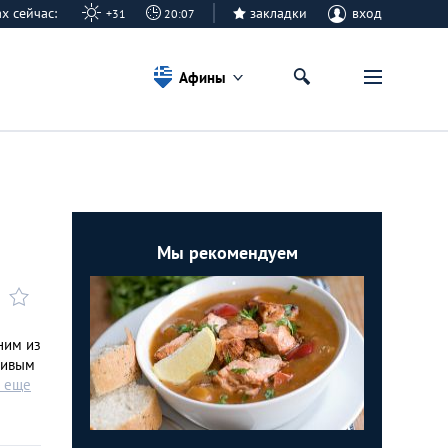
ах сейчас:
закладки
вход
+31
20:07
Афины
Мы рекомендуем
ним из
сивым
ь еще