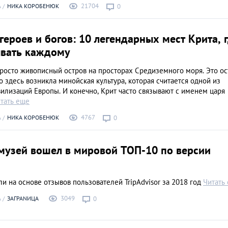
21704
А
НИКА КОРОБЕНЮК
0
героев и богов: 10 легендарных мест Крита, 
ывать каждому
росто живописный остров на просторах Средиземного моря. Это ос
 здесь возникла минойская культура, которая считается одной из
илизаций Европы. И конечно, Крит часто связывают с именем царя
тать еще
4767
А
НИКА КОРОБЕНЮК
0
 музей вошел в мировой ТОП-10 по версии
ли на основе отзывов пользователей TripAdvisor за 2018 год
Читать
3049
А
ЗАГРАNИЦА
0