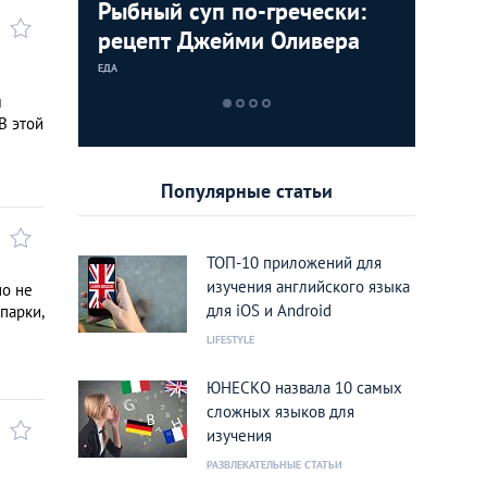
стящий
Рыбный суп по-гречески:
Таверны
Ева Буш
м и
рецепт Джейми Оливера
заведен
говорит
дары мо
ЕДА
ИНТЕРЕСНЫЕ МЕС
ЭКСКЛЮЗИВНОЕ 
м
В этой
Популярные статьи
ТОП-10 приложений для
изучения английского языка
но не
для iOS и Android
парки,
LIFESTYLE
ЮНЕСКО назвала 10 самых
сложных языков для
изучения
РАЗВЛЕКАТЕЛЬНЫЕ СТАТЬИ