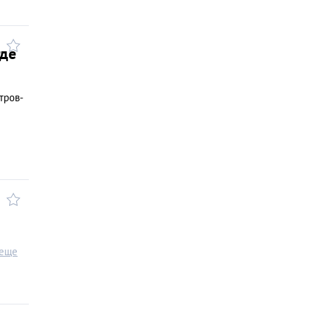
где
тров-
 еще