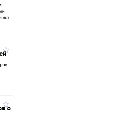
я
вый
а вот
лей
еров
ов о