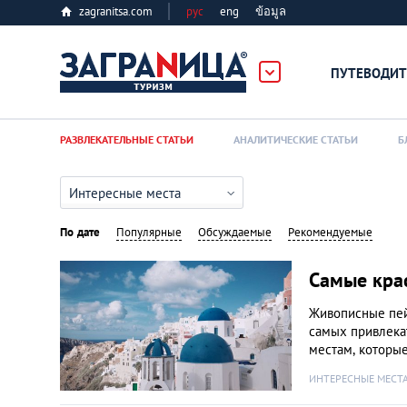
zagranitsa.com
рус
eng
ข้อมูล
ПУТЕВОДИТ
Loading...
РАЗВЛЕКАТЕЛЬНЫЕ СТАТЬИ
АНАЛИТИЧЕСКИЕ СТАТЬИ
Б
Интересные места
По дате
Популярные
Обсуждаемые
Рекомендуемые
Алматы
Самые крас
Живописные пей
Астана
самых привлека
местам, которые
Афины
ИНТЕРЕСНЫЕ МЕСТ