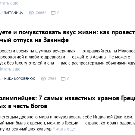
итать еще
26667
А
ЗАГРАNИЦА
0
уете и почувствовать вкус жизни: как провес
мый отпуск на Закинфе
провести время на шумных вечеринках ― отправляйтесь на Миконос
археологией и любите древности ― езжайте в Афины. Не можете
уск без luxury-отелей и спа ― вас с распростертыми объятиями жду
Читать еще
2968
А
НИКА КОРОБЕНЮК
0
 олимпийцев: 7 самых известных храмов Грец
х в честь богов
 легендам древнего мира и почувствовать себе Индианой Джонсом,
тайнами былых времен, можно в Греции — стране, которая подарил
дну из величайших культур
Читать еще