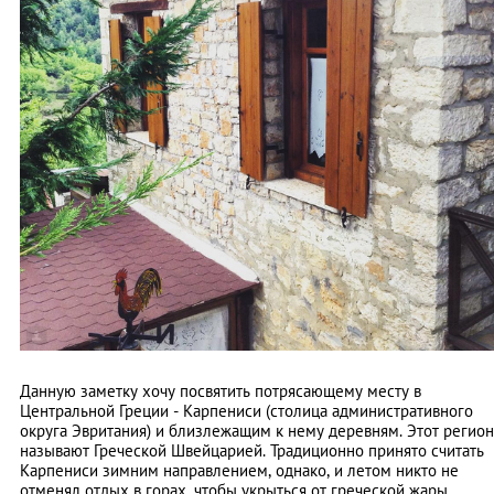
Данную заметку хочу посвятить потрясающему месту в
Центральной Греции - Карпениси (столица административного
округа Эвритания) и близлежащим к нему деревням. Этот регион
называют Греческой Швейцарией. Традиционно принято считать
Карпениси зимним направлением, однако, и летом никто не
отменял отдых в горах, чтобы укрыться от греческой жары.