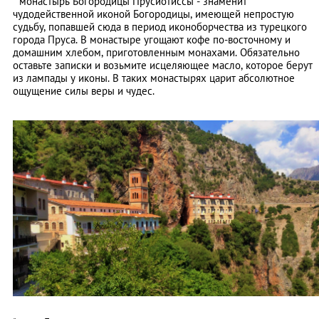
* монастырь Богородицы Прусиотиссы - знаменит
чудодейственной иконой Богородицы, имеющей непростую
судьбу, попавшей сюда в период иконоборчества из турецкого
города Пруса. В монастыре угощают кофе по-восточному и
домашним хлебом, приготовленным монахами. Обязательно
оставьте записки и возьмите исцеляющее масло, которое берут
из лампады у иконы. В таких монастырях царит абсолютное
ощущение силы веры и чудес.