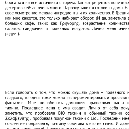
бросаться на все источники с горяча. Так вот рецептов полезны
десертов сейчас очень много. Парочку таких я готовила дома. Н
свое усмотрение меняла ингредиенты и их количество. В Греции
как мне кажется, это только набирает оборот. (И да, заметила 
больших кафе, таких как Γρηγορης, возрастание количеств
салатов, сандвичей и полезных йогуртов. Лично меня очен
радует).
Если говорить о том, что можно скушать дома – полезного 
сладкого, то здесь тоже можно экспериментировать и проявлят
фантазию. Мне полюбилась домашняя арахисовая паста 
тахини. Последнее меня с ума сводит. Лично от себя хоч
заметить, что пробовала BIO тахини и обычный тахини с
Σκλαβενίτης
, пробовала покупной тахини с Lidl. Последний мн
совсем не понравился, поэтому советовать его не смею. И даж
тот, что шоколадный. Прочитав его состав, мне захотелось сраз