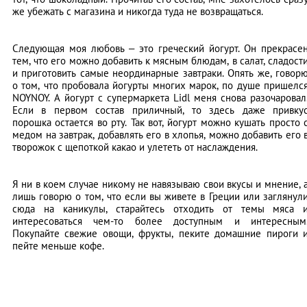
же убежать с магазина и никогда туда не возвращаться.
Следующая моя любовь – это греческий йогурт. Он прекрасе
тем, что его можно добавить к мясным блюдам, в салат, сладост
и приготовить самые неординарные завтраки. Опять же, говор
о том, что пробовала йогурты многих марок, по душе пришелс
NOYNOY. А йогурт с супермаркета Lidl меня снова разочаровал
Если в первом состав приличный, то здесь даже привку
порошка остается во рту. Так вот, йогурт можно кушать просто 
медом на завтрак, добавлять его в хлопья, можно добавить его 
творожок с щепоткой какао и улететь от наслаждения.
Я ни в коем случае никому не навязываю свои вкусы и мнение, 
лишь говорю о том, что если вы живете в Греции или заглянул
сюда на каникулы, старайтесь отходить от темы мяса 
интересоваться чем-то более доступным и интересным
Покупайте свежие овощи, фрукты, пеките домашние пироги 
пейте меньше кофе.