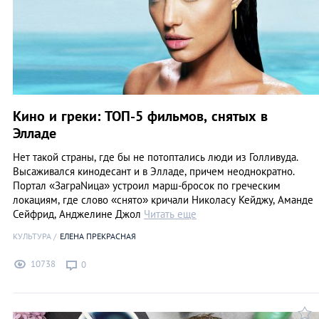
Кино и греки: ТОП-5 фильмов, снятых в
Элладе
Нет такой страны, где бы не потоптались люди из Голливуда.
Высаживался кинодесант и в Элладе, причем неоднократно.
Портал «ЗаграNица» устроил марш-бросок по греческим
локациям, где слово «снято» кричали Николасу Кейджу, Аманде
Сейфрид, Анджелине Джол
Читать еще
КУЛЬТУРА
ЕЛЕНА ПРЕКРАСНАЯ
10738
0