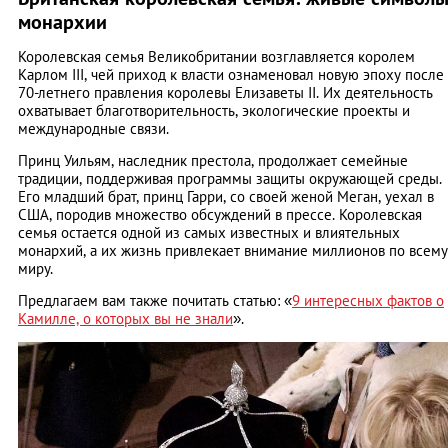
монархии
Королевская семья Великобритании возглавляется королем
Карлом III, чей приход к власти ознаменовал новую эпоху после
70-летнего правления королевы Елизаветы II. Их деятельность
охватывает благотворительность, экологические проекты и
международные связи.
Принц Уильям, наследник престола, продолжает семейные
традиции, поддерживая программы защиты окружающей среды.
Его младший брат, принц Гарри, со своей женой Меган, уехал в
США, породив множество обсуждений в прессе. Королевская
семья остается одной из самых известных и влиятельных
монархий, а их жизнь привлекает внимание миллионов по всему
миру.
Предлагаем вам также почитать статью: «
9 интересных фактов о
Камилле, о которых вы не знали
».