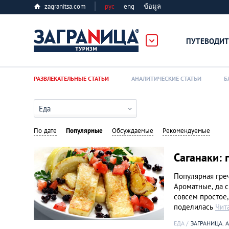
zagranitsa.com
рус
eng
ข้อมูล
ПУТЕВОДИТ
Loading...
РАЗВЛЕКАТЕЛЬНЫЕ СТАТЬИ
АНАЛИТИЧЕСКИЕ СТАТЬИ
Б
Еда
По дате
Популярные
Обсуждаемые
Рекомендуемые
Алматы
Саганаки: 
Популярная греч
Астана
Ароматные, да с
совсем простое,
поделилась
Чит
Афины
ЕДА
ЗАГРАНИЦА. 