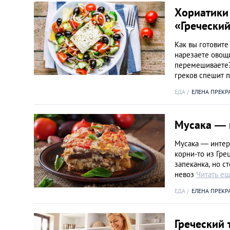
Хориатики 
«Греческий
Как вы готовите
нарезаете овощи
перемешиваете?
греков спешит 
ЕДА
ЕЛЕНА ПРЕКР
Мусака — к
Мусака — интер
корни-то из Гре
запеканка, но с
невоз
Читать е
ЕДА
ЕЛЕНА ПРЕКР
Греческий