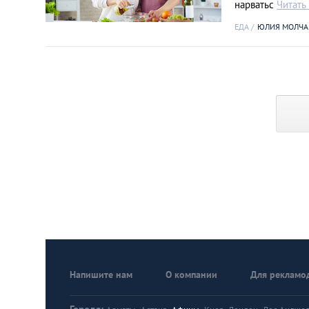
нарватьс
Читать
ЕДА
ЮЛИЯ МОЛЧА
Напишите нам
О компании
Для рекламо