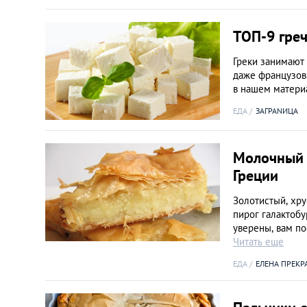
Киев
ТОП-9 гре
Лондон
Греки занимают 
даже французов.
Лос-Анджелес
в нашем матер
ЕДА
ЗАГРАNИЦА
Москва
Молочный 
Париж
Греции
Паттайя
Золотистый, хру
пирог галактобу
уверены, вам по
Пхукет
Читать еще
ЕДА
ЕЛЕНА ПРЕКР
Санкт-Петербург