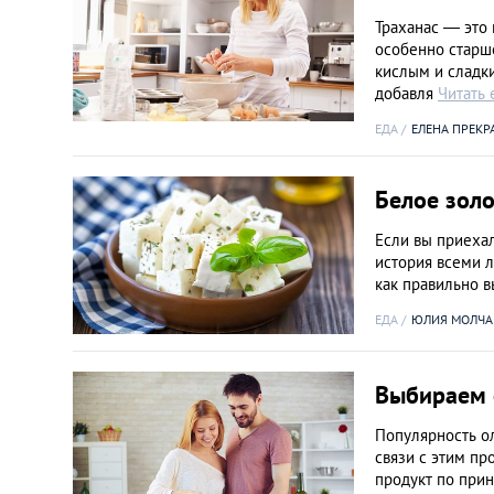
Траханас — это 
особенно старше
кислым и сладки
добавля
Читать
ЕДА
ЕЛЕНА ПРЕКР
Белое золо
Если вы приехал
история всеми л
как правильно 
ЕДА
ЮЛИЯ МОЛЧА
Выбираем 
Популярность ол
связи с этим п
продукт по прин