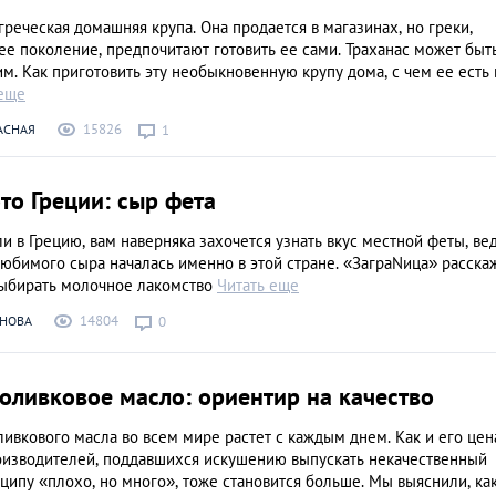
греческая домашняя крупа. Она продается в магазинах, но греки,
е поколение, предпочитают готовить ее сами. Траханас может быт
м. Как приготовить эту необыкновенную крупу дома, с чем ее есть 
 еще
15826
АСНАЯ
1
то Греции: сыр фета
и в Грецию, вам наверняка захочется узнать вкус местной феты, ве
юбимого сыра началась именно в этой стране. «ЗаграNица» расскаж
выбирать молочное лакомство
Читать еще
14804
НОВА
0
оливковое масло: ориентир на качество
ивкового масла во всем мире растет с каждым днем. Как и его цена
роизводителей, поддавшихся искушению выпускать некачественный
ципу «плохо, но много», тоже становится больше. Мы выяснили, ка