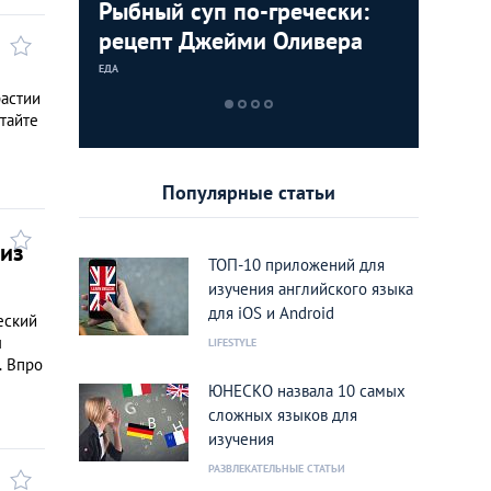
стящий
Рыбный суп по-гречески:
Таверны
Ева Буш
м и
рецепт Джейми Оливера
заведен
говорит
дары мо
ЕДА
ИНТЕРЕСНЫЕ МЕС
ЭКСКЛЮЗИВНОЕ 
растии
тайте
Популярные статьи
 из
ТОП-10 приложений для
изучения английского языка
для iOS и Android
еский
ы
LIFESTYLE
. Впро
ЮНЕСКО назвала 10 самых
сложных языков для
изучения
РАЗВЛЕКАТЕЛЬНЫЕ СТАТЬИ