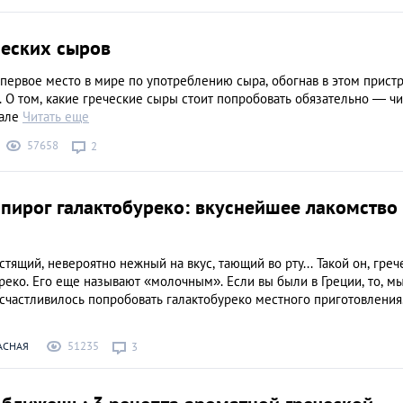
Спанакопита: хру
пирог со шпинато
ческих сыров
сыром
ЕДА
первое место в мире по употреблению сыра, обогнав в этом прист
 О том, какие греческие сыры стоит попробовать обязательно — чи
иале
Читать еще
57658
2
пирог галактобуреко: вкуснейшее лакомство
стящий, невероятно нежный на вкус, тающий во рту... Такой он, греч
реко. Его еще называют «молочным». Если вы были в Греции, то, м
счастливилось попробовать галактобуреко местного приготовления
51235
АСНАЯ
3