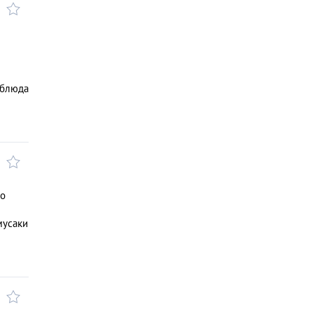
 блюда
Но
мусаки