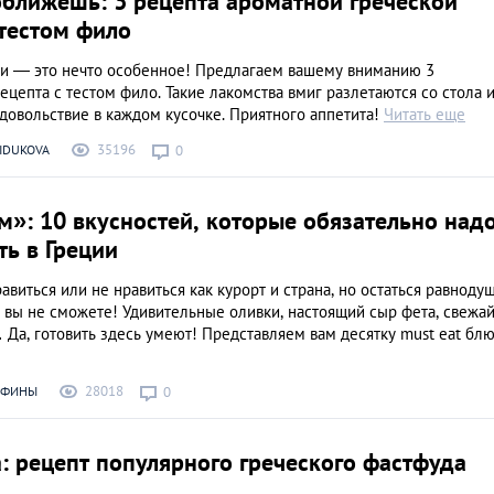
оближешь: 3 рецепта ароматной греческой
 тестом фило
ги — это нечто особенное! Предлагаем вашему вниманию 3
цепта с тестом фило. Такие лакомства вмиг разлетаются со стола и
довольствие в каждом кусочке. Приятного аппетита!
Читать еще
35196
AIDUKOVA
0
»: 10 вкусностей, которые обязательно над
ь в Греции
авиться или не нравиться как курорт и страна, но остаться равнод
е вы не сможете! Удивительные оливки, настоящий сыр фета, свежа
а, готовить здесь умеют! Представляем вам десятку must eat блю
28018
АФИНЫ
0
: рецепт популярного греческого фастфуда