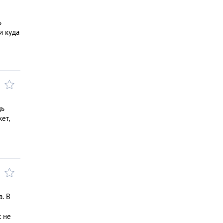
ь
и куда
дь
ет,
. В
к не