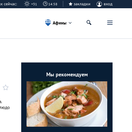
ах сейчас:
закладки
вход
+31
14:58
Афины
Мы рекомендуем
.
Блюдо