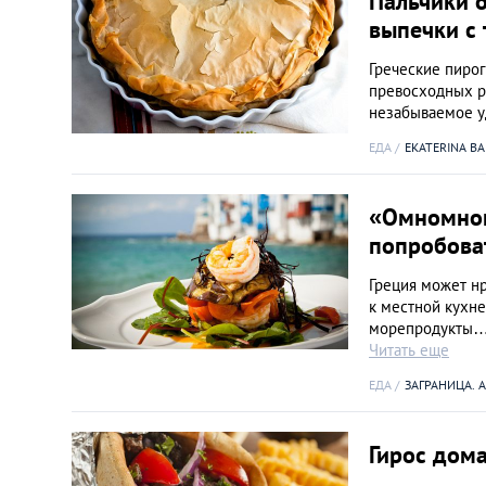
Пальчики 
выпечки с
Греческие пиро
превосходных ре
незабываемое у
ЕДА
EKATERINA B
«Омномном
попробоват
Греция может нр
к местной кухн
морепродукты… Д
Читать еще
ЕДА
ЗАГРАНИЦА. 
Гирос дома