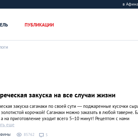
в Афин
ЕЛЬ
ПУБЛИКАЦИИ
ЛОГИ
греческая закуска на все случаи жизни
еская закуска саганаки по своей сути — поджаренные кусочки сыра
 золотистой корочкой! Саганаки можно заказать в любой таверне. 
 а на приготовление уходит всего 5–10 минут! Рецептом с нами
ать еще
85762
АФИНЫ
5