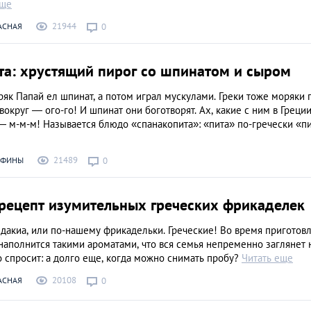
еще
21944
АСНАЯ
0
та: хрустящий пирог со шпинатом и сыром
к Папай ел шпинат, а потом играл мускулами. Греки тоже моряки 
 вокруг — ого-го! И шпинат они боготворят. Ах, какие с ним в Греци
— м-м-м! Называется блюдо «спанакопита»: «пита» по-гречески «пи
21489
АФИНЫ
0
 рецепт изумительных греческих фрикаделек
дакиа, или по-нашему фрикадельки. Греческие! Во время приготов
аполнится такими ароматами, что вся семья непременно заглянет 
 спросит: а долго еще, когда можно снимать пробу?
Читать еще
20108
АСНАЯ
0