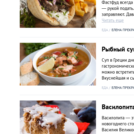
Фастфуд всегда 
― рукой подать.
заправляют. Дав
Читать еще
ЕДА
ЕЛЕНА ПРЕКР
Рыбный су
Суп в Греции дн
гастрономически
можно встретить
Вкуснейшая и с
ЕДА
ЕЛЕНА ПРЕКР
Василопита
Василопита — э
новогоднего сто
Василия Великог