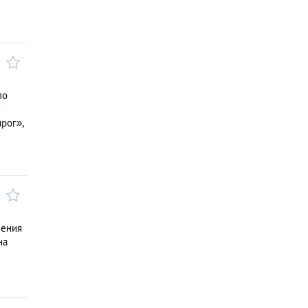
по
и
рог»,
ления
на