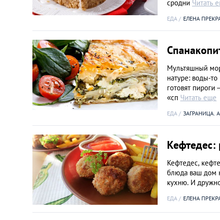
сродни
Читать 
ЕДА
ЕЛЕНА ПРЕКР
Спанакопи
Мультяшный моря
натуре: воды-то
готовят пироги 
«сп
Читать еще
ЕДА
ЗАГРАНИЦА. 
Кефтедес:
Кефтедес, кефте
блюда ваш дом н
кухню. И дружно
ЕДА
ЕЛЕНА ПРЕКР