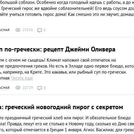
большой соблазн. Особенно когда голодный идешь с работы, а до 
 Греческий гирос же вдвойне соблазнительней! Его ведь соусом дз
айте учиться готовить гирос дома! Как смешно это ни звучит, дома
25326
АСНАЯ
0
п по-гречески: рецепт Джейми Оливера
ем с огнем не сыщешь! Климат наложил свой отпечаток на
е предпочтения греков. Но есть в Элладе одно первое блюдо, кот
, например, на Крите. Это какавья, или рыбный суп по-гречески.
ытная
Читать еще
22729
АСНАЯ
0
: греческий новогодний пирог с секретом
то праздничный греческий хлеб или пирог. И обязательное блюдо
ла! Правда, пекут его не столько к Новому году, сколько ко Дню св
о, который отмечается в Греции 1 января. Агиос Василиас для грек