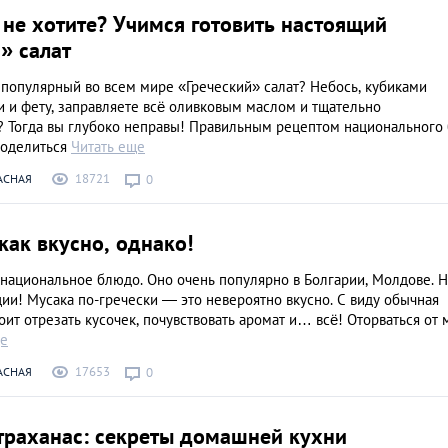
не хотите? Учимся готовить настоящий
» салат
 популярный во всем мире «Греческий» салат? Небось, кубиками
 и фету, заправляете всё оливковым маслом и тщательно
 Тогда вы глубоко неправы! Правильным рецептом национального
поделиться
Читать еще
18721
АСНАЯ
0
ак вкусно, однако!
национальное блюдо. Оно очень популярно в Болгарии, Молдове. 
ции! Мусака по-гречески — это невероятно вкусно. С виду обычная
тоит отрезать кусочек, почувствовать аромат и… всё! Оторваться от 
ще
17653
АСНАЯ
0
 траханас: секреты домашней кухни