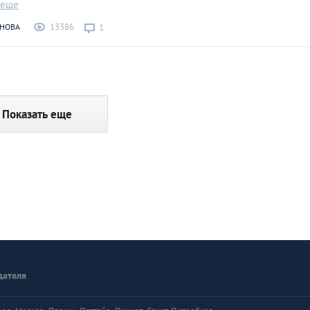
 еще
13386
НОВА
1
Показать еще
дателя