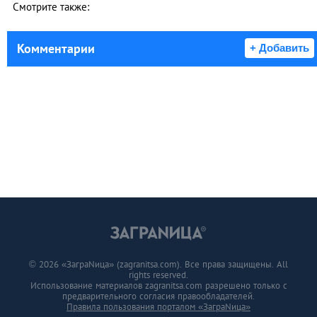
Смотрите также:
Комментарии
+ Добавить
© 2026 «ЗаграNица» (zagranitsa.com). Все права защищены. All
rights reserved.
Использование материалов zagranitsa.com разрешено только с
предварительного согласия правообладателей.
Правила пользования порталом «ЗаграNица»