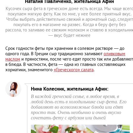
Наталия Павличенко, жительница Афин
Кусочек сыра фета в греческом доме есть всегда. Мы чаще всег
покупаем мягкую фету. Как по мне, у нее более приятный вкус.
Чтобы выбрать действительно свежий и ароматный сыр, следует
покупать его в магазине на развес. Когда я беру фету без
рассола, то заливаю ее свежим молоком и ставлю в холодильни
— вкус будет нежнее
Срок годности феты при хранении в солевом растворе — до
одного года. В Греции сыр традиционно заливают
оливковым
маслом
и пряностями, после чего едят просто так или добавляют
в блюда. В частности, фета — одна из главных составляющих
хориатики, знаменитого
«Греческого» салата
.
Нина Колесник, жительница Афин:
В каждой греческой семье, в любое время, в
любой день есть в холодильнике сыр фета. Его
добавляют во всевозможные блюда или едят
просто так. Очень необычно и очень вкусно
сочетать фету с арбузом или дыней