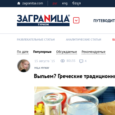
zagranitsa.com
рус
eng
ข้อมูล
ПУТЕВОДИТ
Loading...
РАЗВЛЕКАТЕЛЬНЫЕ СТАТЬИ
АНАЛИТИЧЕСКИЕ СТАТЬИ
Б
По дате
Популярные
Обсуждаемые
Рекомендуемые
80135
15 августа `15
4
MILA MYWAY
Выпьем? Греческие традиционн
Алматы
Астана
Афины