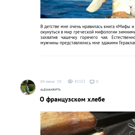
В детстве мне очень нравилась книга «Мифы и
окунуться в мир греческой мифологии зимними
захватив чашечку горячего чая. Естественн
мужчины представлялись мне эдакими Гераклам
61152
04 июня `19
0
ALEXAKHRIPTA
О французском хлебе