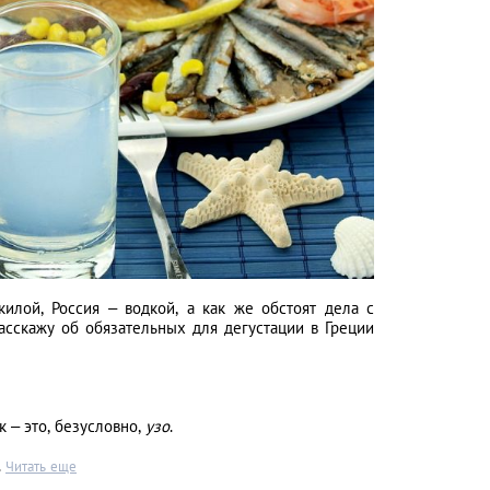
Между небом и зе
лучших клубных l
аэропортах мира
LIFESTYLE
илой, Россия – водкой, а как же обстоят дела с
сскажу об обязательных для дегустации в Греции
 – это, безусловно,
узо
.
.
Читать еще