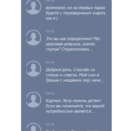
c
ГОСТЬ
возможно. но на первых парах
будете с переводчиком ходить
как я )
c
ГОСТЬ
Это вы как определили? Раз
красивая девушка, значит,
глупая? Стереотипами
мыслите?)
c
ГОСТЬ
Добрый день. Спасибо за
статью и советы. Мой сын в
Греции с недавних пор, начал
учить греческий.
c
ГОСТЬ
Картинг. Хочу помочь детям!
Если вы понимаете, что вашей
потребностью является
благотворительная помощь, то
обратите внимание на эту
c
ГОСТЬ
статью. К вам обратились за