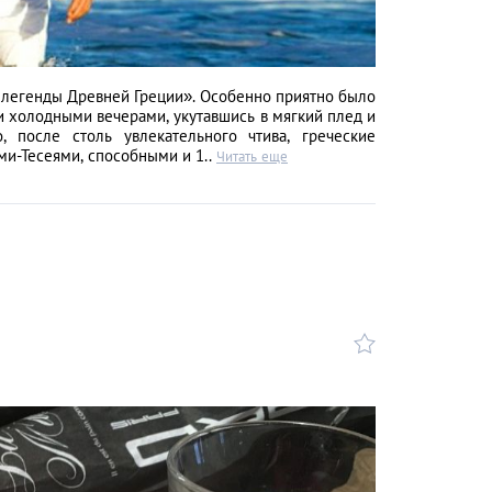
 легенды Древней Греции». Особенно приятно было
 холодными вечерами, укутавшись в мягкий плед и
о, после столь увлекательного чтива, греческие
и-Тесеями, способными и 1..
Читать еще
Александра
Д
38958
Афанасьева
Ч