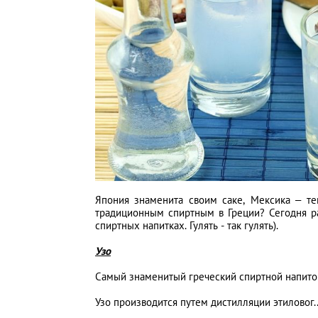
Киев
Лондон
Лос-Анджелес
Москва
Париж
Япония знаменита своим саке, Мексика – тек
Паттайя
традиционным спиртным в Греции? Сегодня ра
спиртных напитках. Гулять - так гулять).
Пхукет
Узо
Самый знаменитый греческий спиртной напиток
Санкт-Петербург
Узо производится путем дистилляции этиловог.