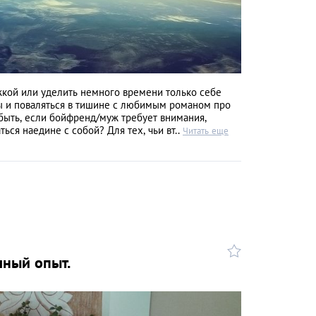
жкой или уделить немного времени только себе
 и поваляться в тишине с любимым романом про
 быть, если бойфренд/муж требует внимания,
ься наедине с собой? Для тех, чьи вт..
Читать еще
чный опыт.