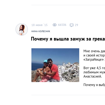
66506
18 июня `15
29
НИНА КОЛЕСНИК
Почему я вышла замуж за грека
Мне очень да
и своей истор
«ЗаграNице» 
Вот уже 4,5 г
любимым муже
Анастасией.
Почему я выбр