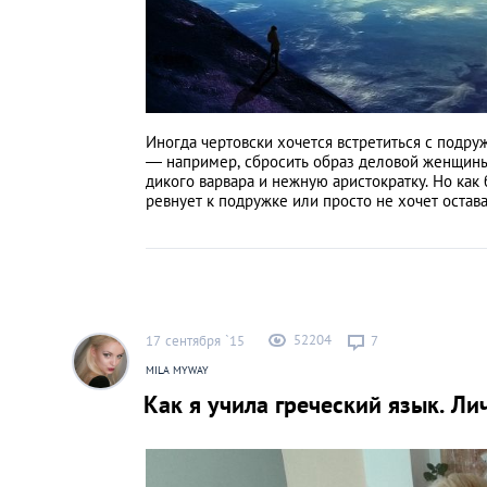
Иногда чертовски хочется встретиться с подру
—
например, сбросить образ деловой женщины
дикого варвара и нежную аристократку. Но как
ревнует к подружке или просто не хочет остават
52204
17 сентября `15
7
MILA MYWAY
Как я учила греческий язык. Ли