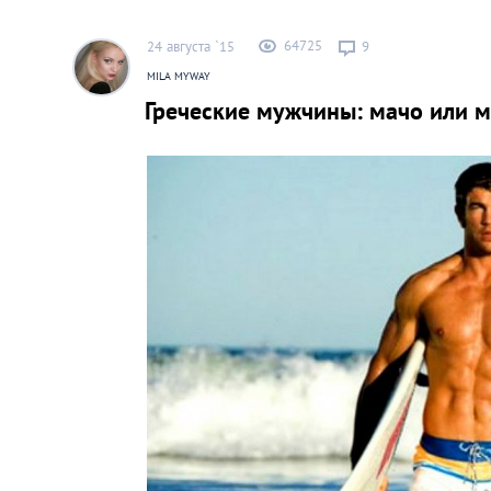
64725
24 августа `15
9
MILA MYWAY
Греческие мужчины: мачо или 