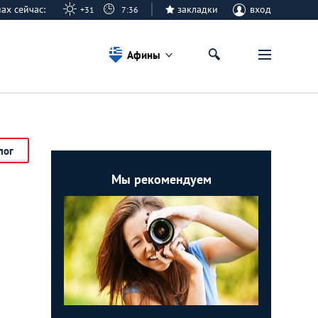
нах сейчас:
закладки
вход
+31
7:36
Афины
лог
Мы рекомендуем