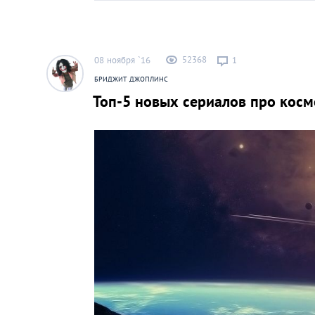
52368
08 ноября `16
1
БРИДЖИТ ДЖОПЛИНС
Топ-5 новых сериалов про косм