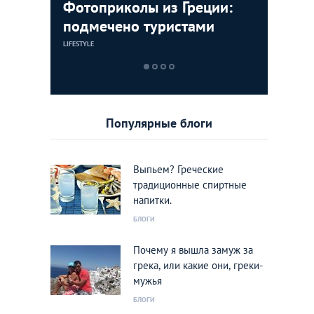
млей: 5
Фотоприколы из Греции:
Дегустац
Суеверна
ounge в
подмечено туристами
самых и
гранат, 
греческ
и будет 
LIFESTYLE
ЕДА
КУЛЬТУРА
Популярные блоги
Выпьем? Греческие
традиционные спиртные
напитки.
БЛОГИ
Почему я вышла замуж за
грека, или какие они, греки-
мужья
БЛОГИ