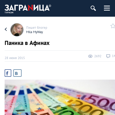
Пишет блогер
Mila MyWay
Паника в Афинах
1
2692
28 июня 2015