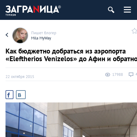
Пишет блогер
Mila MyWay
Как бюджетно добраться из аэропорта
«Eleftherios Venizelos» до Афин и обратн
17988
22 октября 2015