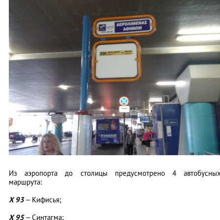
Из аэропорта до столицы предусмотрено 4 автобусны
маршрута:
Х 93
– Кифисья;
Х 95
– Синтагма;