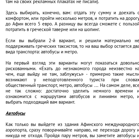
там на своих рекламных плакатах не писали).
Здесь выбирать, конечно, вам: отдать эту сумму и доехать 
комфортом, или пройти несколько метров, и потратить на дорог
до Афин всего 5 евро. А разницу вы всегда сможете с пользо
потратить в греческой таверне или на шопинг.
Если вы выбрали 2-й вариант, и решили материально н
поддерживать греческих таксистов, то на ваш выбор остается дв
вида транспорта: автобусы и метро.
На первый взгляд эти варианты могут показаться довольн
рискованными. «Ехать до незнакомого города неизвестно н
чем, еще выйду не там, заблужусь» - примерно такие мысл
возникают у неподготовленного туриста при слова
общественный транспорт, метро, автобусы … На самом деле, вс
не так сложно: достаточно уделить немного времени 
ознакомится с маршрутами автобусов и линиями метро, 
выбрать подходящий вам вариант.
Автобусы
Как только вы выйдете из здания Афинского международног
аэропорта, сразу поворачивайте направо, не переходя дорогу 
никуда не отходя. Пройдя пару метров, вы заметите автобусы 