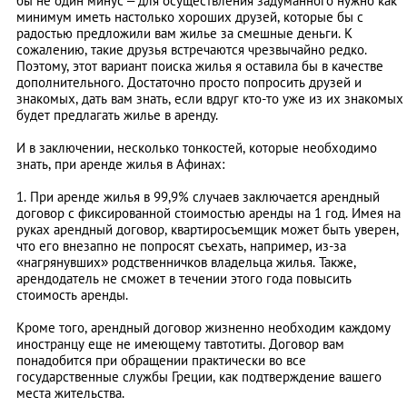
бы не один минус – для осуществления задуманного нужно как
минимум иметь настолько хороших друзей, которые бы с
радостью предложили вам жилье за смешные деньги. К
сожалению, такие друзья встречаются чрезвычайно редко.
Поэтому, этот вариант поиска жилья я оставила бы в качестве
дополнительного. Достаточно просто попросить друзей и
знакомых, дать вам знать, если вдруг кто-то уже из их знакомых
будет предлагать жилье в аренду.
И в заключении, несколько тонкостей, которые необходимо
знать, при аренде жилья в Афинах:
1. При аренде жилья в 99,9% случаев заключается арендный
договор с фиксированной стоимостью аренды на 1 год. Имея на
руках арендный договор, квартиросъемщик может быть уверен,
что его внезапно не попросят съехать, например, из-за
«нагрянувших» родственничков владельца жилья. Также,
арендодатель не сможет в течении этого года повысить
стоимость аренды.
Кроме того, арендный договор жизненно необходим каждому
иностранцу еще не имеющему тавтотиты. Договор вам
понадобится при обращении практически во все
государственные службы Греции, как подтверждение вашего
места жительства.