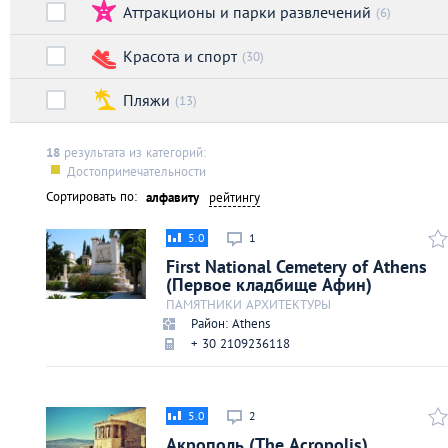
Аттракционы и парки развлечений
Киев
(6)
Красота и спорт
(30)
Лондон
Пляжи
(13)
Лос-Анджелес
18
результата из категорий:
Достопримечательности
Москва
Сортировать по:
алфавиту
рейтингу
Париж
5.0
1
First National Cemetery of Athens
(Первое кладбище Афин)
Паттайя
ПАМЯТНИКИ АРХИТЕКТУРЫ
Район: Athens
Пхукет
+ 30 2109236118
Санкт-Петербург
5.0
2
Акрополь (The Acropolis)