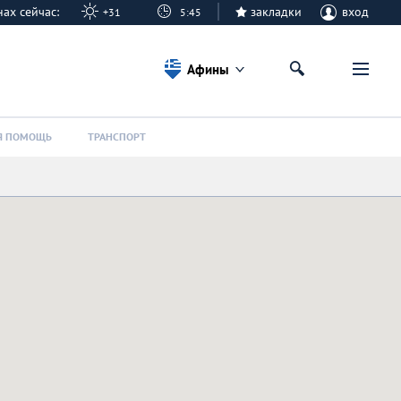
нах сейчас:
закладки
вход
+31
5:45
Афины
Я ПОМОЩЬ
ТРАНСПОРТ