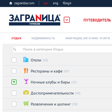
zagranitsa.com
рус
eng
ข้อมูล
ПУТЕВОДИТЕЛЬ
Loading...
ОТДЫХ
НЕДВИЖИМОСТЬ
ЭМИГРАЦИЯ, ЮР. И ФИН. УСЛУГИ
Отели
(50)
Рестораны и кафе
(65)
Алматы
Ночные клубы и бары
(25)
Астана
Достопримечательности
(44)
Афины
Развлечения и шопинг
(58)