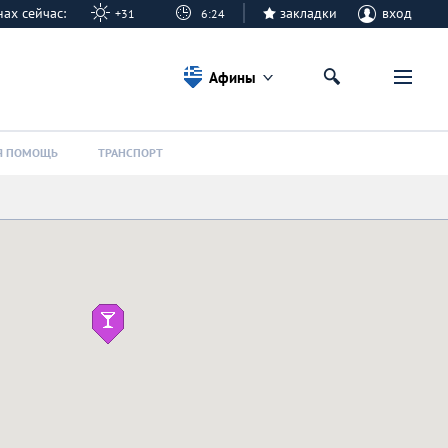
нах сейчас:
закладки
вход
+31
6:24
Афины
Я ПОМОЩЬ
ТРАНСПОРТ