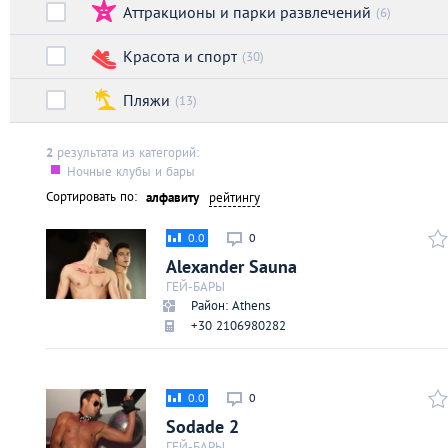
Аттракционы и парки развлечений
Киев
(6)
Красота и спорт
(30)
Лондон
Пляжи
(13)
Лос-Анджелес
2
результата из категорий:
Ночные клубы и бары
Москва
Сортировать по:
алфавиту
рейтингу
Париж
0.0
0
Alexander Sauna
Паттайя
ГЕЙ-БАРЫ
Район: Athens
+30 2106980282
Пхукет
Санкт-Петербург
0.0
0
Sodade 2
ГЕЙ-БАРЫ