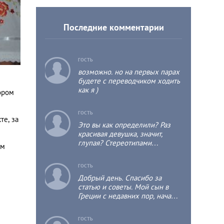
Последние комментарии
c
ГОСТЬ
возможно. но на первых парах
будете с переводчиком ходить
как я )
ором
c
ГОСТЬ
те, за
Это вы как определили? Раз
красивая девушка, значит,
глупая? Стереотипами
ом
мыслите?)
c
ГОСТЬ
Добрый день. Спасибо за
статью и советы. Мой сын в
Греции с недавних пор, начал
учить греческий.
ГОСТЬ