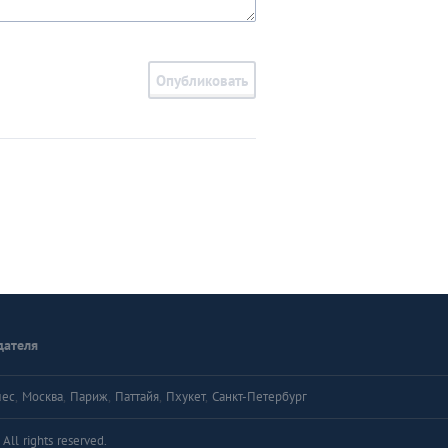
Опубликовать
дателя
лес
,
Москва
,
Париж
,
Паттайя
,
Пхукет
,
Санкт-Петербург
ll rights reserved.