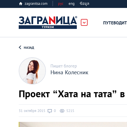
zagranitsa.com
рус
eng
ข้อมูล
ПУТЕВОДИТ
Loading...
НАЗАД
Пишет блогер
Нина Колесник
Алматы
Проект “Хата на тата” в
Астана
31 октября 2015
0
5215
Афины