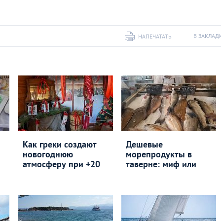
В ЗАКЛАД
НАПЕЧАТАТЬ
Как греки создают
Дешевые
новогоднюю
морепродукты в
атмосферу при +20
таверне: миф или
Александра
Д
38962
Афанасьева
Ч