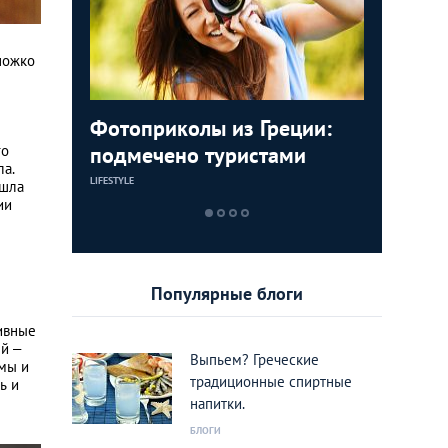
ножко
млей: 5
Фотоприколы из Греции:
Дегустац
Суеверна
ounge в
подмечено туристами
самых и
гранат, 
го
ла.
греческ
и будет 
LIFESTYLE
ЕДА
КУЛЬТУРА
ашла
ии
Популярные блоги
тивные
й –
Выпьем? Греческие
мы и
традиционные спиртные
ь и
напитки.
БЛОГИ