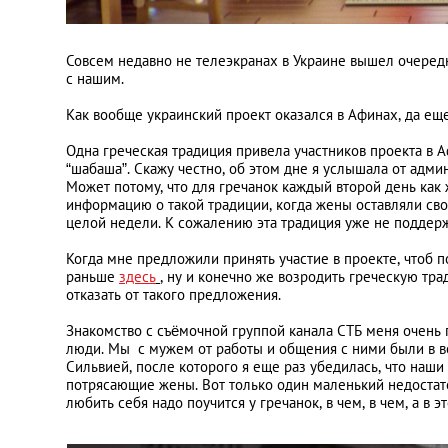
Совсем недавно не телеэкранах в Украине вышел очередн
с нашим.
Как вообще украинский проект оказался в Афинах, да еще 
Одна греческая традиция привела участников проекта в Аф
“шабаша”. Скажу честно, об этом дне я услышала от админ
Может потому, что для гречанок каждый второй день как
информацию о такой традиции, когда жены оставляли сво
целой недели. К сожалению эта традиция уже не поддержи
Когда мне предложили принять участие в проекте, чтоб п
раньше
здесь
, ну и конечно же возродить греческую тра
отказать от такого предложения.
Знакомство с съёмочной группой канала СТБ меня очень 
люди. Мы с мужем от работы и общения с ними были в во
Сильвией, после которого я еще раз убедилась, что на
потрясающие жены. Вот только один маленький недостат
любить себя надо поучится у гречанок, в чем, в чем, а в 