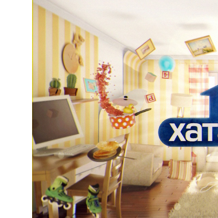
Киев
Лондон
Лос-Анджелес
Москва
Париж
Паттайя
Пхукет
Санкт-Петербург