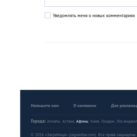
Уведомлять меня о новых комментариях
Напишите нам
О компании
Для рекламо
Города:
Алматы
,
Астана
,
Афины
,
Киев
,
Лондон
,
Лос-Андже
© 2026 «ЗаграNица» (zagranitsa.com). Все права защищены. A