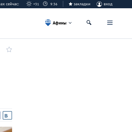
нах сейчас:
закладки
вход
+31
9:36
Афины