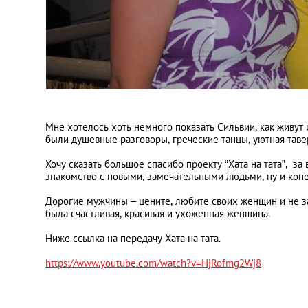
Мне хотелось хоть немного показать Сильвии, как живут 
были душевные разговоры, греческие танцы, уютная тав
Хочу сказать большое спасибо проекту “Хата на тата”, за
знакомство с новыми, замечательными людьми, ну и коне
Дорогие мужчины – цените, любите своих женщин и не з
была счастливая, красивая и ухоженная женщина.
Ниже ссылка на передачу Хата на тата.
https://www.youtube.com/watch?v=HjRofmg2Wj8