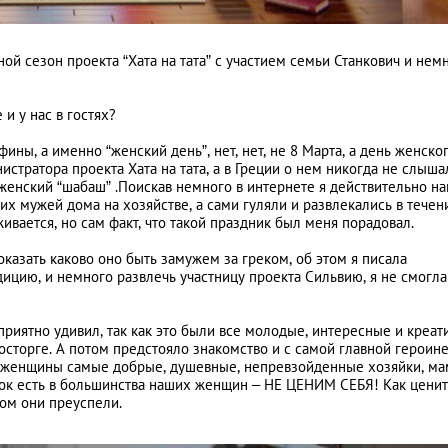
ой сезон проекта “Хата на тата” с участием семьи Станкович и нем
и у нас в гостях?
Между небом и зе
лучших клубных l
ины, а именно “женский день”, нет, нет, не 8 Марта, а день женско
истратора проекта Хата на тата, а в Греции о нем никогда не слыша
аэропортах мира
LIFESTYLE
 женский “шабаш” .Поискав немного в интернете я действительно н
их мужей дома на хозяйстве, а сами гуляли и развлекались в течен
вается, но сам факт, что такой праздник был меня порадовал.
оказать каково оно быть замужем за греком, об этом я писала
дицию, и немного развлечь участницу проекта Сильвию, я не смогла
приятно удивил, так как это были все молодые, интересные и креа
сторге. А потом предстояло знакомство и с самой главной героине
ши женщины самые добрые, душевные, непревзойденные хозяйки, ма
ок есть в большинства наших женщин – НЕ ЦЕНИМ СЕБЯ! Как ценит
этом они преуспели.