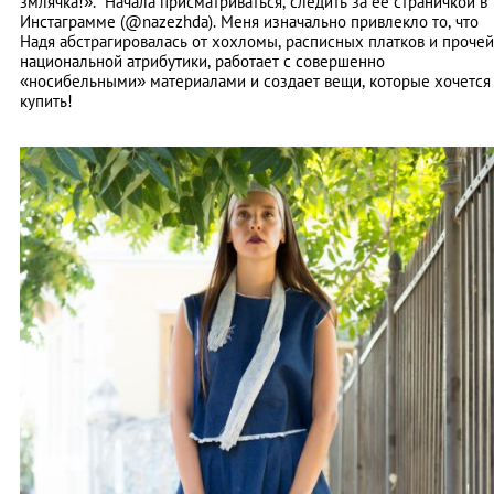
змлячка!». Начала присматриваться, следить за ее страничкой в
Инстаграмме (@nazezhda). Меня изначально привлекло то, что
Надя абстрагировалась от хохломы, расписных платков и прочей
национальной атрибутики, работает с совершенно
«носибельными» материалами и создает вещи, которые хочется
купить!