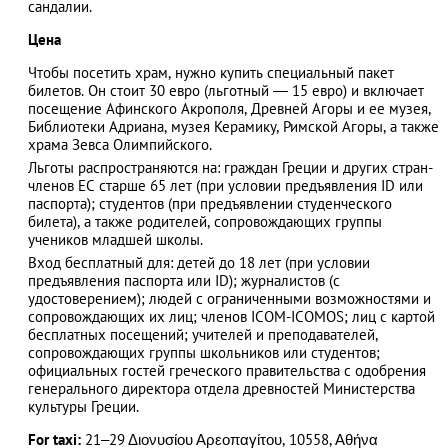
сандалии.
Цена
Чтобы посетить храм, нужно купить специальный пакет
билетов. Он стоит 30 евро (льготный — 15 евро) и включает
посещение Афинского Акрополя, Древней Агоры и ее музея,
Библиотеки Адриана, музея Керамику, Римской Агоры, а также
храма Зевса Олимпийского.
Льготы распространяются на: граждан Греции и других стран-
членов ЕС старше 65 лет (при условии предъявления ID или
паспорта); студентов (при предъявлении студенческого
билета), а также родителей, сопровождающих группы
учеников младшей школы.
Вход бесплатный для: детей до 18 лет (при условии
предъявления паспорта или ID); журналистов (с
удостоверением); людей с ограниченными возможностями и
сопровождающих их лиц; членов ICOM-ICOMOS; лиц с картой
бесплатных посещений; учителей и преподавателей,
сопровождающих группы школьников или студентов;
официальных гостей греческого правительства с одобрения
генерального директора отдела древностей Министерства
культуры Греции.
For taxi:
21–29 Διονυσίου Αρεοπαγίτου, 10558, Αθήνα