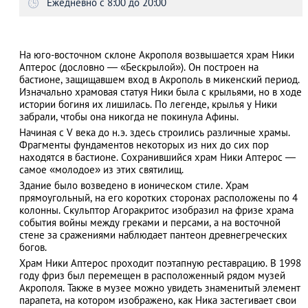
Ежедневно с 8:00 до 20:00
На юго-восточном склоне Акрополя возвышается храм Ники
АЗАД
Аптерос (дословно ― «Бескрылой»). Он построен на
бастионе, защищавшем вход в Акрополь в микенский период.
Изначально храмовая статуя Ники была с крыльями, но в ходе
истории богиня их лишилась. По легенде, крылья у Ники
забрали, чтобы она никогда не покинула Афины.
Начиная с V века до н.э. здесь строились различные храмы.
Фрагменты фундаментов некоторых из них до сих пор
находятся в бастионе. Сохранившийся храм Ники Аптерос ―
самое «молодое» из этих святилищ.
Здание было возведено в ионическом стиле. Храм
прямоугольный, на его коротких сторонах расположены по 4
колонны. Скульптор Агоракритос изобразил на фризе храма
события войны между греками и персами, а на восточной
стене за сражениями наблюдает пантеон древнегреческих
богов.
Храм Ники Аптерос проходит поэтапную реставрацию. В 1998
году фриз был перемещен в расположенный рядом музей
Акрополя. Также в музее можно увидеть знаменитый элемент
парапета, на котором изображено, как Ника застегивает свои