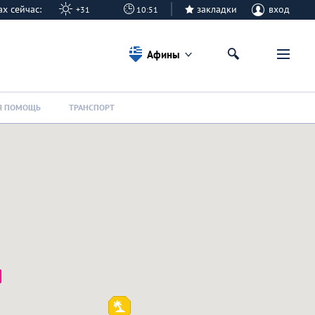
нах сейчас:
закладки
вход
+31
10:51
Афины
Я ПОМОЩЬ
ТРАНСПОРТ