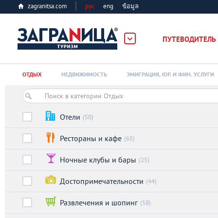
zagranitsa.com
рус
eng
ข้อมูล
ПУТЕВОДИТЕЛЬ
Loading...
ОТДЫХ
НЕДВИЖИМОСТЬ
ЭМИГРАЦИЯ, ЮР. И ФИН. УСЛУГИ
Отели
(50)
Рестораны и кафе
(65)
Алматы
Ночные клубы и бары
(25)
Астана
Достопримечательности
(44)
Афины
Развлечения и шопинг
(58)