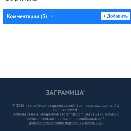
Комментарии (3)
+ Добавить
© 2026 «ЗаграNица» (zagranitsa.com). Все права защищены. All
rights reserved.
Использование материалов zagranitsa.com разрешено только с
предварительного согласия правообладателей.
Правила пользования порталом «ЗаграNица»