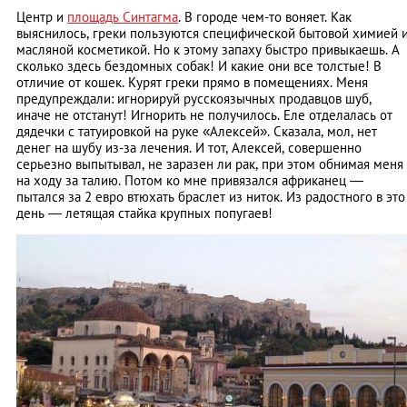
Центр и
площадь Синтагма
. В городе чем-то воняет. Как
выяснилось, греки пользуются специфической бытовой химией 
масляной косметикой. Но к этому запаху быстро привыкаешь. А
сколько здесь бездомных собак! И какие они все толстые! В
отличие от кошек. Курят греки прямо в помещениях. Меня
предупреждали: игнорируй русскоязычных продавцов шуб,
иначе не отстанут! Игнорить не получилось. Еле отделалась от
дядечки с татуировкой на руке «Алексей». Сказала, мол, нет
денег на шубу из-за лечения. И тот, Алексей, совершенно
серьезно выпытывал, не заразен ли рак, при этом обнимая меня
на ходу за талию. Потом ко мне привязался африканец —
пытался за 2 евро втюхать браслет из ниток. Из радостного в это
день — летящая стайка крупных попугаев!