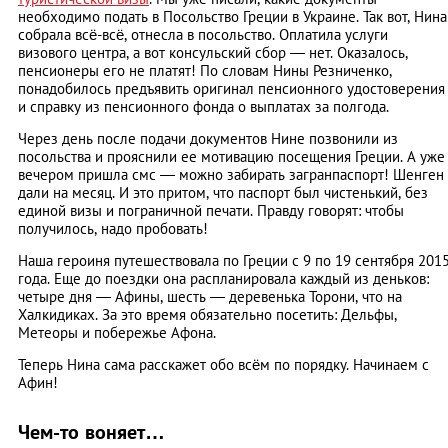
необходимо подать в Посольство Греции в Украине. Так вот, Нина
собрала всё-всё, отнесла в посольство. Оплатила услуги
визового центра, а вот консульский сбор — нет. Оказалось,
пенсионеры его не платят! По словам Нины Резниченко,
понадобилось предъявить оригинал пенсионного удостоверения
и справку из пенсионного фонда о выплатах за полгода.
Через день после подачи документов Нине позвонили из
посольства и прояснили ее мотивацию посещения Греции. А уже
вечером пришла смс — можно забирать загранпаспорт! Шенген
дали на месяц. И это притом, что паспорт был чистенький, без
единой визы и пограничной печати. Правду говорят: чтобы
получилось, надо пробовать!
Наша героиня путешествовала по Греции с 9 по 19 сентября 201
года. Еще до поездки она распланировала каждый из деньков:
четыре дня — Афины, шесть — деревенька Торони, что на
Халкидиках. За это время обязательно посетить: Дельфы,
Метеоры и побережье Афона.
Теперь Нина сама расскажет обо всём по порядку. Начинаем с
Афин!
Чем-то воняет…