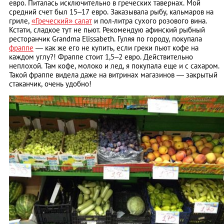
евро. Питалась исключительно в греческих тавернах. Мой
средний счет был 15–17 евро. Заказывала рыбу, кальмаров на
гриле,
«Греческий» салат
и пол-литра сухого розового вина.
Кстати, сладкое тут не пьют. Рекомендую афинский рыбный
ресторанчик Grandma Elissabeth. Гуляя по городу, покупала
фраппе
― как же его не купить, если греки пьют кофе на
каждом углу?! Фраппе стоит 1,5–2 евро. Действительно
неплохой. Там кофе, молоко и лед, я покупала еще и с сахаром.
Такой фраппе видела даже на витринах магазинов — закрытый
стаканчик, очень удобно!