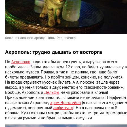
Фото: из личного архива Нины Резниченко
Акрополь: трудно дышать от восторга
По
Акрополю
надо хотя бы денек гулять, я пару часов всего
пробегалась. Заплатила за вход 12 евро, но билет купила сразу в
несколько музеев. Правда, я так и не поняла, где надо было
билеты предъявлять. Но пройти зайцем, конечно, не получится.
На входе отрывают кусочек билета. А я, похоже, зашла через
выход, и у меня только в двух местах его «закомпостировали».
Вообще, Акрополь и
Дельфы
меня разорвали в клочья!
Прикосновение к античности... словами не передашь! Парфенон
на афинском Акрополе,
храм Эрехтейон
(я назвала его «здание
с дамами»), невероятный
амфитеатр
! Но я наверняка не всё
обошла. Куча охраны смотрит, чтобы никто не трогал мраморны
изваяния руками и не брал на память камушки.