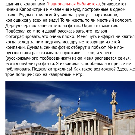
здания с колоннами (
Национальная библиотека
, Университет
имени Каподистрии и Академия наук), построенные в одном
стиле. Рядом с трилогией увидела группу… наркоманов,
колющихся у всех на виду! То ли жесть, то ли местный колорит.
Дернул черт их запечатлеть на фотик. Один это заметил.
Подбежал ко мне и давай рассказывать, что нельзя
фотографировать, это очень плохо! Меня чуть инфаркт не хватил
когда вслед за ним подтянулись другие товарищи из этой
компании. Думала, сейчас фотик отберут и побьют. Мне по-
русски стали рассказывать: наркотики — зло, и у него
(русскоязычного «собеседника») из-за меня распадется семья,
если я опубликую фотки. Я извинилась, пообещала в прессе не
публиковать. Поджилки тряслись! Как такое возможно? Здесь же
трое полицейских на квадратный метр!