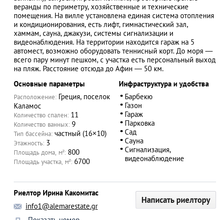
веранды по периметру, хозяйственные и технические
помещения. На вилле установлена единая система отопления
и кондиционирования, есть лифт, гимнастический зал,
хаммам, сауна, джакузи, системы сигнализации и
видеонаблюдения. На территории находится гараж на 5
АЗАД
автомест, возможно оборудовать теннисный корт. До моря ―
всего пару минут пешком, с участка есть персональный выход
на пляж. Расстояние отсюда до Афин ― 50 км.
Основные параметры
Инфраструктура и удобства
Греция, поселок
Барбекю
Расположение:
Газон
Каламос
Гараж
11
Количество спален:
Парковка
9
Количество ванных:
Сад
частный (16×10)
Тип бассейна:
Сауна
3
Этажность:
Сигнализация,
800
Площадь дома, м²:
видеонаблюдение
6700
Площадь участка, м²:
Риелтор Ирина Какомитас
Написать риелтору
info1@alemarestate.gr
Показать номер