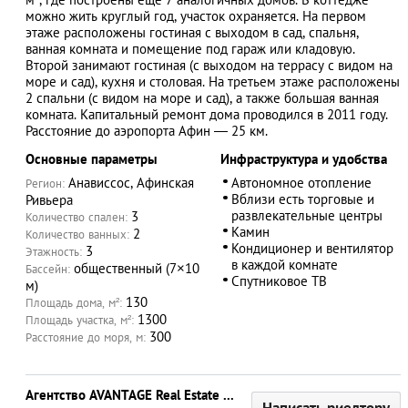
можно жить круглый год, участок охраняется. На первом
этаже расположены гостиная с выходом в сад, спальня,
ванная комната и помещение под гараж или кладовую.
Второй занимают гостиная (с выходом на террасу с видом на
АЗАД
море и сад), кухня и столовая. На третьем этаже расположены
2 спальни (с видом на море и сад), а также большая ванная
комната. Капитальный ремонт дома проводился в 2011 году.
Расстояние до аэропорта Афин ― 25 км.
Основные параметры
Инфраструктура и удобства
Анависсос, Афинская
Автономное отопление
Регион:
Вблизи есть торговые и
Ривьера
развлекательные центры
3
Количество спален:
Камин
2
Количество ванных:
Кондиционер и вентилятор
3
Этажность:
в каждой комнате
общественный (7×10
Бассейн:
Спутниковое ТВ
м)
130
Площадь дома, м²:
1300
Площадь участка, м²:
300
Расстояние до моря, м:
Агентство AVANTAGE Real Estate & Constructions