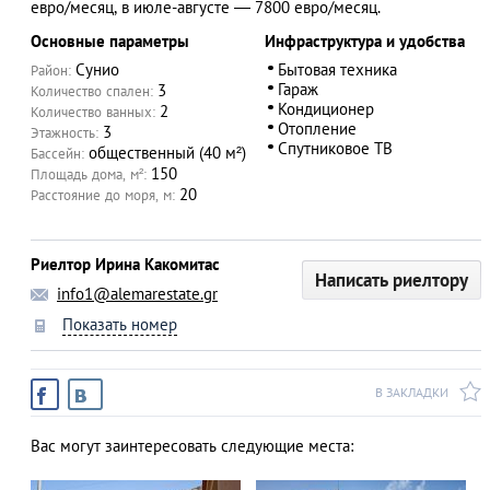
евро/месяц, в июле-августе ― 7800 евро/месяц.
Основные параметры
Инфраструктура и удобства
Сунио
Бытовая техника
Район:
Гараж
3
Количество спален:
АЗАД
Кондиционер
2
Количество ванных:
Отопление
3
Этажность:
Спутниковое ТВ
общественный (40 м²)
Бассейн:
150
Площадь дома, м²:
20
Расстояние до моря, м:
Риелтор Ирина Какомитас
Написать риелтору
info1@alemarestate.gr
Показать номер
В ЗАКЛАДКИ
Вас могут заинтересовать следующие места: