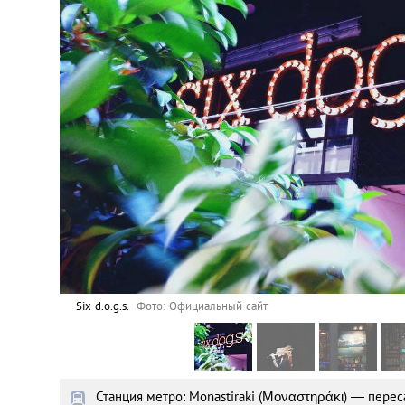
Астана
Афины
Киев
Лондон
Лос-Анджелес
Москва
Париж
Six d.o.g.s.
Фото: Официальный сайт
Паттайя
Станция метро: Monastiraki (Μοναστηράκι) — перес
Пхукет