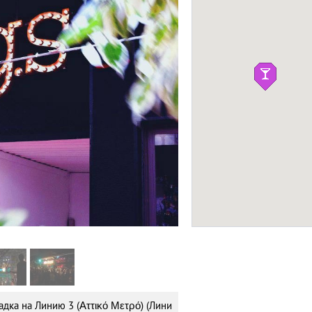
Зоологический Па
(The Attica Zoologi
ПРИРОДА
Six d.o.g.s.
Фото: Официальн
адка на Линию 3 (Αττικό Μετρό) (Лини