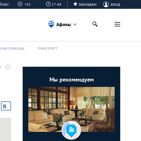
сейчас:
закладки
вход
+31
17:48
Афины
ННАЯ ПОМОЩЬ
ТРАНСПОРТ
И
Мы рекомендуем