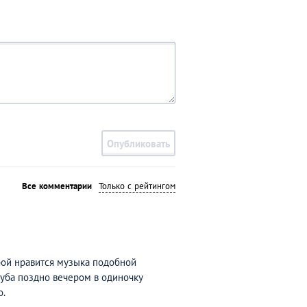
Опубликовать
Все комментарии
Только с рейтингом
рой нравится музыка подобной
луба поздно вечером в одиночку
о.