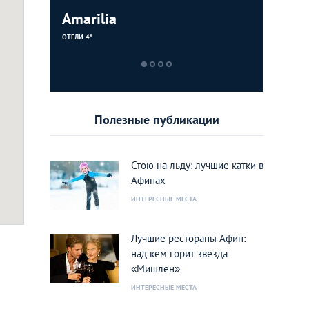
рк Аттики
Amarilia
Dionyso
Couleur 
cal Park)
ОТЕЛИ 4*
РЕСТОРАНЫ
БАРЫ/ПАБЫ
Полезные публикации
Стою на льду: лучшие катки в
Афинах
ИНТЕРЕСНЫЕ МЕСТА
ый сайт
Лучшие рестораны Афин:
над кем горит звезда
«Мишлен»
ИНТЕРЕСНЫЕ МЕСТА