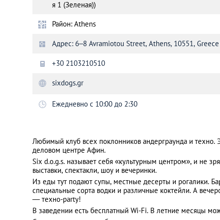
я 1 (Зеленая))
Район: Athens
Санкт-Петербург
Адрес: 6–8 Avramiotou Street, Athens, 10551, Greece
+30 2103210510
sixdogs.gr
Ежедневно с 10:00 до 2:30
Любимый клуб всех поклонников андерграунда и техно. Э
деловом центре Афин.
Six d.o.g.s. называет себя «культурным центром», и не зр
выставки, спектакли, шоу и вечеринки.
Из еды тут подают супы, местные десерты и рогалики. Ба
специальные сорта водки и различные коктейли. А
вечер
— техно-party!
В заведении есть бесплатный Wi-Fi. В летние месяцы мож