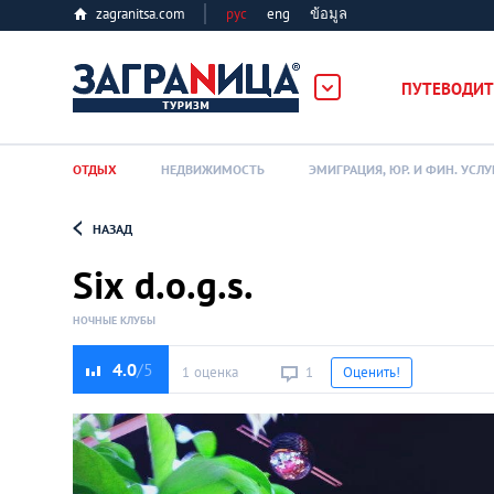
zagranitsa.com
рус
eng
ข้อมูล
ПУТЕВОДИТ
ОТДЫХ
НЕДВИЖИМОСТЬ
ЭМИГРАЦИЯ, ЮР. И ФИН. УСЛУ
НАЗАД
Loading...
Six d.o.g.s.
НОЧНЫЕ КЛУБЫ
4.0
1 оценка
1
Оценить!
Алматы