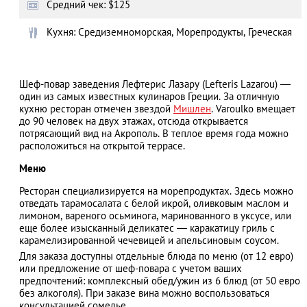
Средний чек: $125
Кухня: Средиземноморская, Морепродукты, Греческая
АЗАД
Шеф-повар заведения Лефтерис Лазару (Lefteris Lazarou) —
один из самых известных кулинаров Греции. За отличную
кухню ресторан отмечен звездой
Мишлен
. Varoulko вмещает
до 90 человек на двух этажах, отсюда открывается
потрясающий вид на Акрополь. В теплое время года можно
расположиться на открытой террасе.
Меню
Ресторан специализируется на морепродуктах. Здесь можно
отведать тарамосалата с белой икрой, оливковым маслом и
лимоном, вареного осьминога, маринованного в уксусе, или
еще более изысканный деликатес — каракатицу гриль с
карамелизированной чечевицей и апельсиновым соусом.
Для заказа доступны отдельные блюда по меню (от 12 евро)
или предложение от шеф-повара с учетом ваших
предпочтений: комплексный обед/ужин из 6 блюд (от 50 евро
без алкоголя). При заказе вина можно воспользоваться
консультацией сомелье.