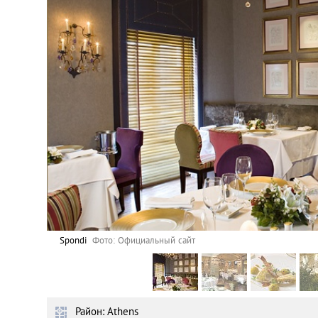
Астана
Афины
Киев
Лондон
Лос-Анджелес
Москва
Париж
Spondi
Фото: Официальный сайт
Паттайя
Район: Athens
Пхукет