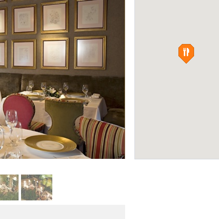
Зоологический Па
(The Attica Zoologi
ПРИРОДА
Spondi
Фото: Официальный с