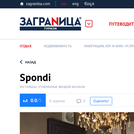
zagranitsa.com
рус
eng
ข้อมูล
ПУТЕВОДИТ
ОТДЫХ
НЕДВИЖИМОСТЬ
ЭМИГРАЦИЯ, ЮР. И ФИН. УСЛУ
НАЗАД
Loading...
Spondi
РЕСТОРАНЫ, ОТМЕЧЕННЫЕ ЗВЕЗДОЙ MICHELIN
0.0
0 оценок
0
Оценить!
Алматы