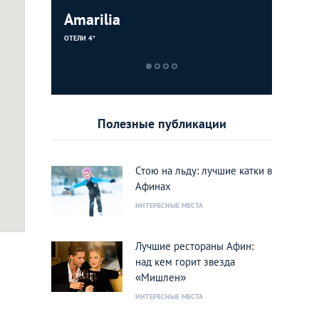
рк Аттики
Amarilia
Dionyso
Couleur 
cal Park)
ОТЕЛИ 4*
РЕСТОРАНЫ
БАРЫ/ПАБЫ
Полезные публикации
Стою на льду: лучшие катки в
Афинах
ИНТЕРЕСНЫЕ МЕСТА
айт
Лучшие рестораны Афин:
над кем горит звезда
«Мишлен»
ИНТЕРЕСНЫЕ МЕСТА