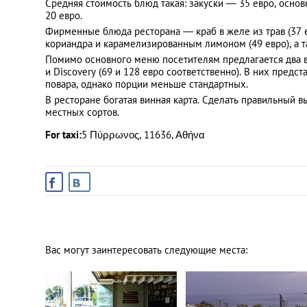
Средняя стоимость блюд такая: закуски — 35 евро, осно
20 евро.
Фирменные блюда ресторана — краб в желе из трав (37 е
кориандра и карамелизированным лимоном (49 евро), а та
Помимо основного меню посетителям предлагается два 
и Discovery (69 и 128 евро соответственно). В них пред
повара, однако порции меньше стандартных.
В ресторане богатая винная карта. Сделать правильный 
местных сортов.
For taxi:
5 Πύρρωνος, 11636, Αθήνα
Вас могут заинтересовать следующие места: