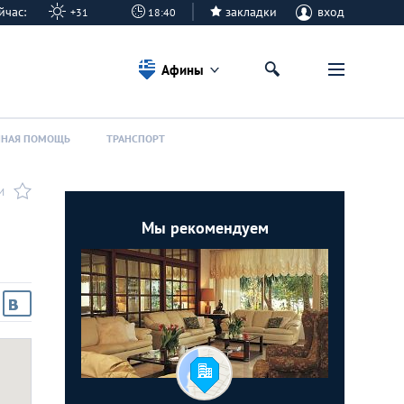
сейчас:
закладки
вход
+31
18:40
Афины
ННАЯ ПОМОЩЬ
ТРАНСПОРТ
И
Мы рекомендуем