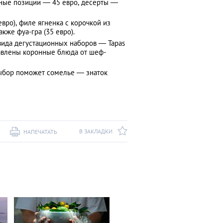
вные позиции — 45 евро, десерты —
вро), филе ягненка с корочкой из
кже фуа-гра (35 евро).
вида дегустационных наборов — Tapas
ставлены коронные блюда от шеф-
выбор поможет сомелье — знаток
В ЗАКЛАДКИ
НАПЕЧАТАТЬ