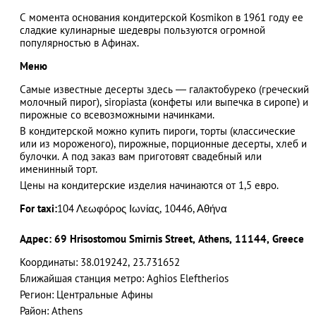
C момента основания кондитерской Kosmikon в 1961 году ее
сладкие кулинарные шедевры пользуются огромной
популярностью в Афинах.
АЗАД
Меню
Самые известные десерты здесь — галактобуреко (греческий
молочный пирог), siropiasta (конфеты или выпечка в сиропе) и
пирожные со всевозможными начинками.
В кондитерской можно купить пироги, торты (классические
или из мороженого), пирожные, порционные десерты, хлеб и
булочки. А под заказ вам приготовят свадебный или
именинный торт.
Цены на кондитерские изделия начинаются от 1,5 евро.
For taxi:
104 Λεωφόρος Ιωνίας, 10446, Αθήνα
Адрес: 69 Hrisostomou Smirnis Street, Athens, 11144, Greece
Координаты: 38.019242, 23.731652
Ближайшая станция метро: Aghios Eleftherios
Регион: Центральные Афины
Район: Athens