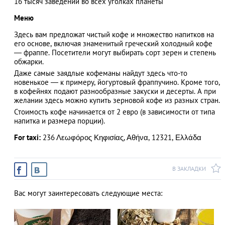
16 тысяч заведений во всех уголках планеты
Меню
Здесь вам предложат чистый кофе и множество напитков на
его основе, включая знаменитый греческий холодный кофе
АЗАД
― фраппе. Посетители могут выбирать сорт зерен и степень
обжарки.
Даже самые заядлые кофеманы найдут здесь что-то
новенькое — к примеру, йогуртовый фраппучино. Кроме того,
в кофейнях подают разнообразные закуски и десерты. А при
желании здесь можно купить зерновой кофе из разных стран.
Стоимость кофе начинается от 2 евро (в зависимости от типа
напитка и размера порции).
For taxi:
236 Λεωφόρος Κηφισίας, Αθήνα, 12321, Ελλάδα
В ЗАКЛАДКИ
Вас могут заинтересовать следующие места: