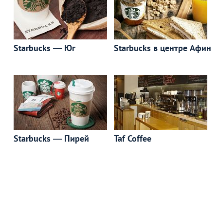
Starbucks ― Юг
Starbucks в центре Афин
Starbucks ― Пирей
Taf Coffee