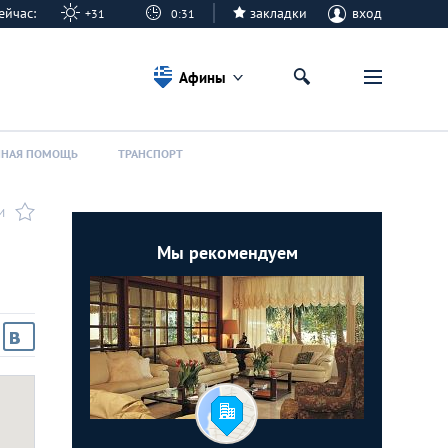
 сейчас:
закладки
вход
+31
0:31
Афины
ННАЯ ПОМОЩЬ
ТРАНСПОРТ
И
Мы рекомендуем