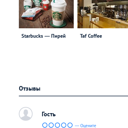
Starbucks ― Пирей
Taf Coffee
Отзывы
c
Гость
— Оцените