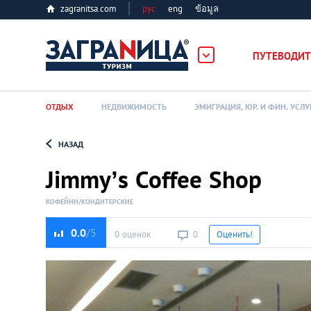
zagranitsa.com
рус
eng
ข้อมูล
ПУТЕВОДИТ
ОТДЫХ
НЕДВИЖИМОСТЬ
ЭМИГРАЦИЯ, ЮР. И ФИН. УСЛУ
НАЗАД
Loading...
Jimmy’s Coffee Shop
КОФЕЙНИ/КОНДИТЕРСКИЕ
0.0
0 оценок
0
Оценить!
Алматы