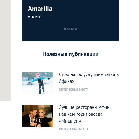
рк Аттики
Amarilia
Dionyso
Couleur 
cal Park)
ОТЕЛИ 4*
РЕСТОРАНЫ
БАРЫ/ПАБЫ
Полезные публикации
Стою на льду: лучшие катки в
Афинах
ИНТЕРЕСНЫЕ МЕСТА
acebook
Лучшие рестораны Афин:
над кем горит звезда
«Мишлен»
ИНТЕРЕСНЫЕ МЕСТА