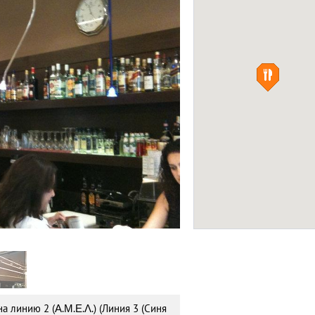
Зоологический Па
(The Attica Zoologi
ПРИРОДА
Jimmy’s Coffee Shop
Фото:
F
 линию 2 (Α.Μ.Ε.Λ.) (Линия 3 (Синя