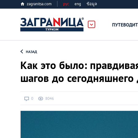
zagranitsa.com
рус
eng
ข้อมูล
ПУТЕВОДИТ
Loading...
НАЗАД
Как это было: правдива
шагов до сегодняшнего
Алматы
0
8046
Астана
Афины