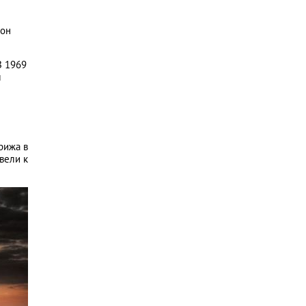
 он
В 1969
л
рижа в
вели к