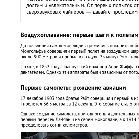
долгим и увлекательным. От первых попыток о
сверхзвуковых лайнеров — давайте проследим
Воздухоплавание: первые шаги к полетам
До появления самолетов люди стремились покорить небо
Монгольфье совершили первый полет на воздушном шаре,
около 900 метров и пробыл в воздухе 25 минут. Это ста
Позже, в 1852 году, французский инженер Анри Жиффар
двигателем. Однако эти аппараты были зависимы от пог
Первые самолеты: рождение авиации
17 декабря 1903 года братья Райт совершили первый в ис
I пролетел 36,5 метра за 12 секунд. Это событие стало о
Однако создание самолета, пригодного для длительных п
первым пересек Ла-Манш на своем моноплане, а к 1914 
преодолевать сотни километров.