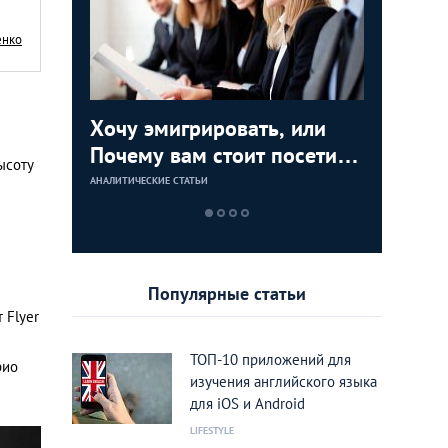
енко
анцуй,
Хочу эмигрировать, или
Покатае
Do you s
Почему вам стоит посетить
аренды 
как выуч
ысоту
выставку-конференцию
Греции
АНАЛИТИЧЕСКИЕ СТАТЬИ
АНАЛИТИЧЕСКИЕ 
АНАЛИТИЧЕСКИЕ 
International Emigration
Expo 2016
Популярные статьи
 Flyer
ТОП-10 приложений для
рио
изучения английского языка
для iOS и Android
LIFESTYLE