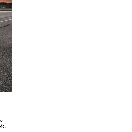
bal
rde.