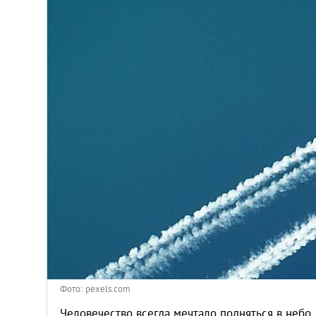
Киев
Лондон
Лос-Анджелес
Москва
Париж
Паттайя
Пхукет
Санкт-Петербург
Фото: pexels.com
Человечество всегда мечтало подняться в небо