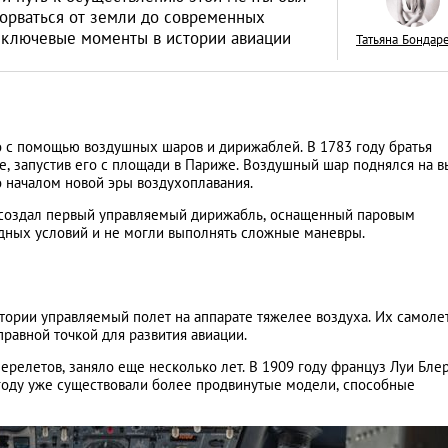
торваться от земли до современных
 ключевые моменты в истории авиации
Татьяна Бондар
Drops of Breath: т
 с помощью воздушных шаров и дирижаблей. В 1783 году братья
пока под водой!
 запустив его с площади в Париже. Воздушный шар поднялся на в
ло началом новой эры воздухоплавания.
КУЛЬТУРА
 создал первый управляемый дирижабль, оснащенный паровым
одных условий и не могли выполнять сложные маневры.
тории управляемый полет на аппарате тяжелее воздуха. Их самолет
тправной точкой для развития авиации.
ерелетов, заняло еще несколько лет. В 1909 году француз Луи Бле
году уже существовали более продвинутые модели, способные