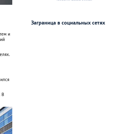
Заграница в социальных сетях
тем и
кий
елях.
лился
. В