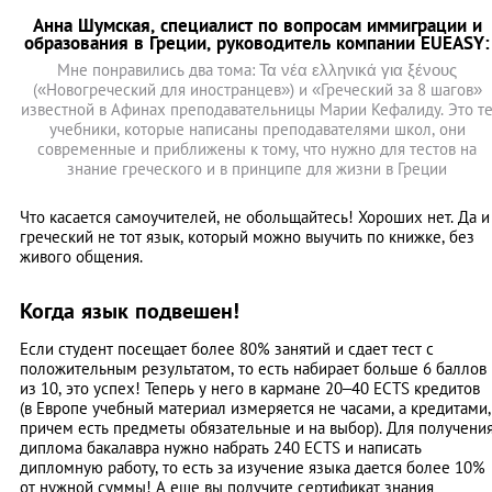
Анна Шумская, специалист по вопросам иммиграции и
образования в Греции, руководитель компании EUEASY:
Мне понравились два тома: Τα νέα ελληνικά για ξένους
(«Новогреческий для иностранцев») и «Греческий за 8 шагов»
известной в Афинах преподавательницы Марии Кефалиду. Это т
учебники, которые написаны преподавателями школ, они
современные и приближены к тому, что нужно для тестов на
знание греческого и в принципе для жизни в Греции
Что касается самоучителей, не обольщайтесь! Хороших нет. Да и
греческий не тот язык, который можно выучить по книжке, без
живого общения.
Когда язык подвешен!
Если студент посещает более 80% занятий и сдает тест с
положительным результатом, то есть набирает больше 6 баллов
из 10, это успех! Теперь у него в кармане 20–40 ECTS кредитов
(в Европе учебный материал измеряется не часами, а кредитами,
причем есть предметы обязательные и на выбор). Для получени
диплома бакалавра нужно набрать 240 ECTS и написать
дипломную работу, то есть за изучение языка дается более 10%
от нужной суммы! А еще вы получите сертификат знания