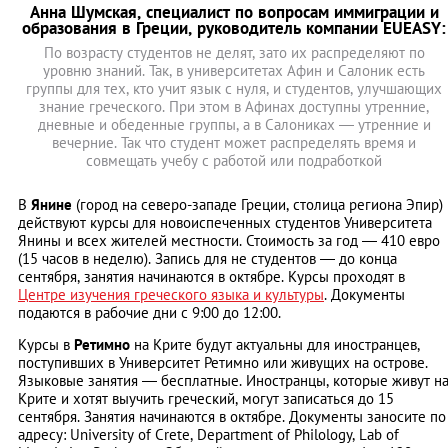
Анна Шумская, специалист по вопросам иммиграции и
образования в Греции, руководитель компании EUEASY:
По возрасту студентов не делят, зато их распределяют по
уровню знаний. Так, в университетах Афин и Салоник есть
группы для тех, кто учит язык с нуля, и студентов, улучшающих
знание греческого. При этом в Афинах доступны утренние,
дневные и обеденные группы, а в Салониках — утренние и
вечерние. Так что студент может распределять время и
совмещать учебу с работой или подработкой
В
Янине
(город на северо-западе Греции, столица региона Эпир)
действуют курсы для новоиспеченных студентов Университета
Янины и всех жителей местности. Стоимость за год ― 410 евро
(15 часов в неделю). Запись для не студентов — до конца
сентября, занятия начинаются в октябре. Курсы проходят в
Центре изучения греческого языка и культуры
. Документы
подаются в рабочие дни с 9:00 до 12:00.
Курсы в
Ретимно
на Крите будут актуальны для иностранцев,
поступивших в Университет Ретимно или живущих на острове.
Языковые занятия — бесплатные. Иностранцы, которые живут н
Крите и хотят выучить греческий, могут записаться до 15
сентября. Занятия начинаются в октябре. Документы заносите по
адресу: University of Crete, Department of Philology, Lab of