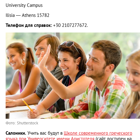
University Campus
Ilisia — Athens 15782
Телефон для справок:
+30 2107277672.
Фото: Shutterstock
Салоники.
Учить вас будут в
Школе современного греческого
языка при Университете имени Аристотеля
(сайт доступен на