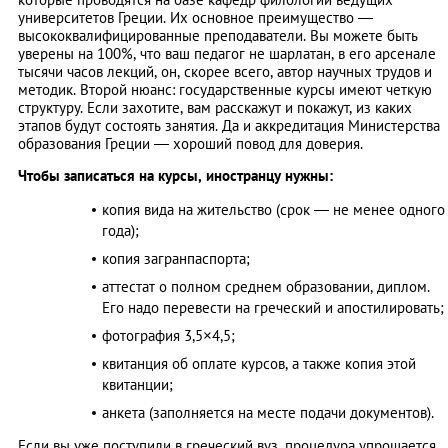
университетов Греции. Их основное преимущество —
высококвалифицированные преподаватели. Вы можете быть
уверены на 100%, что ваш педагог не шарлатан, в его арсенале
тысячи часов лекций, он, скорее всего, автор научных трудов и
методик. Второй нюанс: государственные курсы имеют четкую
структуру. Если захотите, вам расскажут и покажут, из каких
этапов будут состоять занятия. Да и аккредитация Министерства
образования Греции — хороший повод для доверия.
Чтобы записаться на курсы, иностранцу нужны:
копия вида на жительство (срок — не менее одного
года);
копия загранпаспорта;
аттестат о полном среднем образовании, диплом.
Его надо перевести на греческий и апостилировать;
фотография 3,5×4,5;
квитанция об оплате курсов, а также копия этой
квитанции;
анкета (заполняется на месте подачи документов).
Если вы уже поступили в греческий вуз, процедура упрощается.