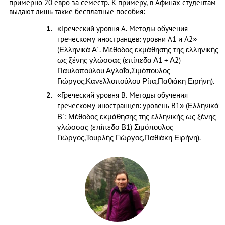
примерно 20 евро за семестр. К примеру, в Афинах студентам
выдают лишь такие бесплатные пособия:
«Греческий уровня А. Методы обучения
греческому иностранцев: уровни А1 и А2»
(Ελληνικά Α΄. Μέθοδος εκμάθησης της ελληνικής
ως ξένης γλώσσας (επίπεδα Α1 + Α2)
Παυλοπούλου Αγλαΐα,Σιμόπουλος
Γιώργος,Κανελλοπούλου Ρίτα,Παθιάκη Ειρήνη).
«Греческий уровня В. Методы обучения
греческому иностранцев: уровень В1» (Ελληνικά
Β΄: Μέθοδος εκμάθησης της ελληνικής ως ξένης
γλώσσας (επίπεδο Β1) Σιμόπουλος
Γιώργος,Τουρλής Γιώργος,Παθιάκη Ειρήνη).