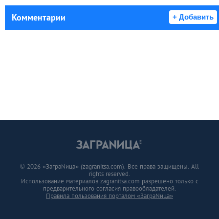
Комментарии
+ Добавить
© 2026 «ЗаграNица» (zagranitsa.com). Все права защищены. All
rights reserved.
Использование материалов zagranitsa.com разрешено только с
предварительного согласия правообладателей.
Правила пользования порталом «ЗаграNица»