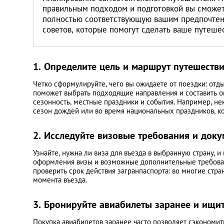
правильным подходом и подготовкой вы сможет
полностью соответствующую вашим предпочтен
советов, которые помогут сделать ваше путеш
1. Определите цель и маршрут путешеств
Четко сформулируйте, чего вы ожидаете от поездки: отды
поможет выбрать подходящие направления и составить о
сезонность, местные праздники и события. Например, н
сезон дождей или во время национальных праздников, ко
2. Исследуйте визовые требования и док
Узнайте, нужна ли виза для въезда в выбранную страну, 
оформления визы и возможные дополнительные требовани
проверить срок действия загранпаспорта: во многие стр
момента въезда.
3. Бронируйте авиабилеты заранее и ищ
Покупка авиабилетов заранее часто позволяет сэкономит