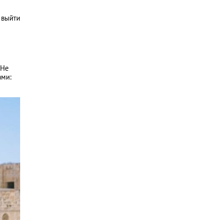
 выйти
 Не
ами: