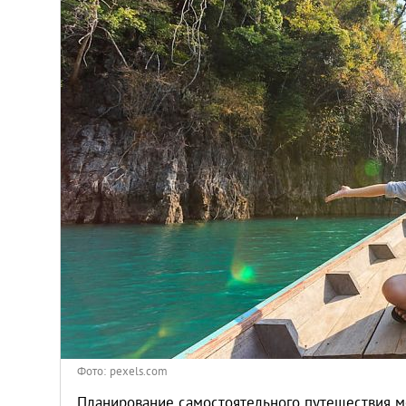
Киев
Лондон
Лос-Анджелес
Москва
Париж
Паттайя
Пхукет
Санкт-Петербург
Фото: pexels.com
Планирование самостоятельного путешествия мо