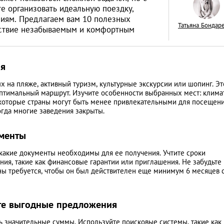
е организовать идеальную поездку,
иям. Предлагаем вам 10 полезных
Татьяна Бондар
ествие незабываемым и комфортным
Drops of Breath: т
ия
пока под водой!
х на пляже, активный туризм, культурные экскурсии или шопинг. Эт
КУЛЬТУРА
птимальный маршрут. Изучите особенности выбранных мест: климат
екоторые страны могут быть менее привлекательными для посещени
гда многие заведения закрыты.
ументы
и какие документы необходимы для ее получения. Учтите сроки
я, такие как финансовые гарантии или приглашения. Не забудьте
аны требуется, чтобы он был действителен еще минимум 6 месяцев 
ите выгодные предложения
ь значительные суммы. Используйте поисковые системы, такие как