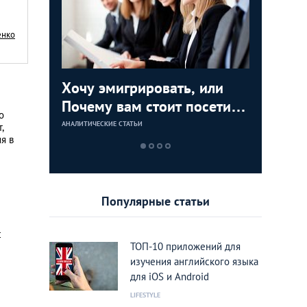
енко
анцуй,
Хочу эмигрировать, или
Покатае
Do you s
Почему вам стоит посетить
аренды 
как выуч
о
выставку-конференцию
Греции
АНАЛИТИЧЕСКИЕ СТАТЬИ
АНАЛИТИЧЕСКИЕ 
АНАЛИТИЧЕСКИЕ 
,
я в
International Emigration
Expo 2016
Популярные статьи
с
ТОП-10 приложений для
изучения английского языка
для iOS и Android
LIFESTYLE