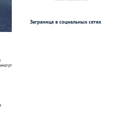
Заграница в социальных сетях
и
омогут
х