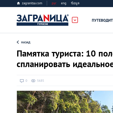
zagranitsa.com
рус
eng
ข้อมูล
ПУТЕВОДИТ
Loading...
НАЗАД
Памятка туриста: 10 по
спланировать идеально
Алматы
0
5685
Астана
Афины