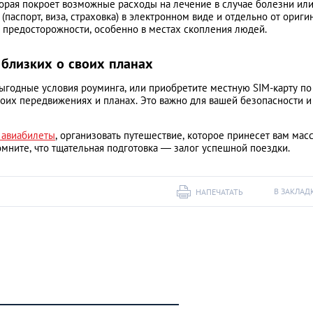
орая покроет возможные расходы на лечение в случае болезни ил
паспорт, виза, страховка) в электронном виде и отдельно от ориги
предосторожности, особенно в местах скопления людей.
 близких о своих планах
ыгодные условия роуминга, или приобретите местную SIM-карту по
оих передвижениях и планах. Это важно для вашей безопасности и
 авиабилеты
, организовать путешествие, которое принесет вам мас
ните, что тщательная подготовка — залог успешной поездки.
В ЗАКЛАД
НАПЕЧАТАТЬ