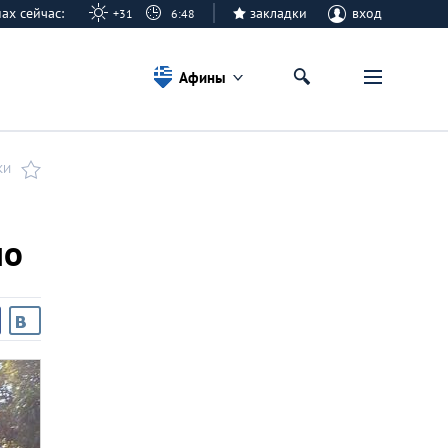
нах сейчас:
закладки
вход
+31
6:48
Афины
КИ
но