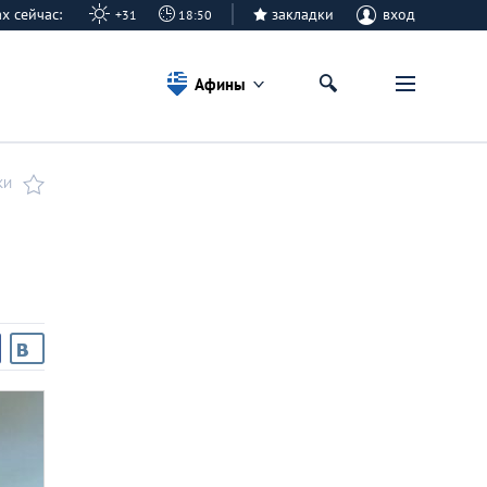
ах сейчас:
закладки
вход
+31
18:50
Афины
КИ