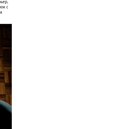
ьер,
нок с
а