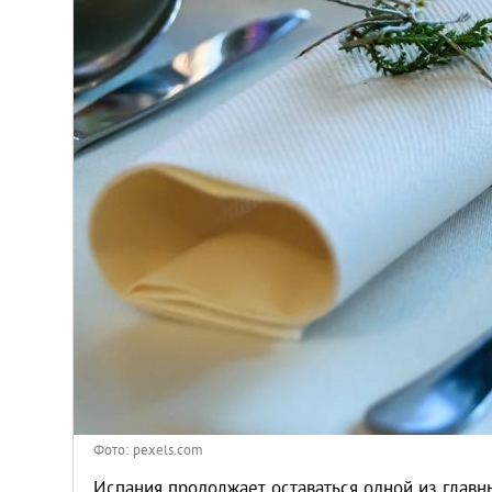
Киев
Лондон
Лос-Анджелес
Москва
Париж
Паттайя
Пхукет
Санкт-Петербург
Фото: pexels.com
Испания продолжает оставаться одной из главн