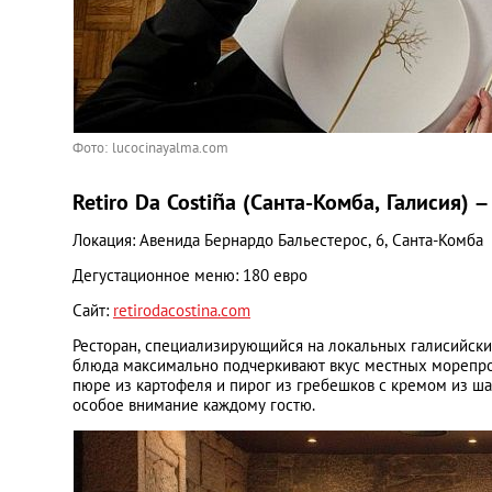
Фото: lucocinayalma.com
Retiro Da Costiña (Санта-Комба, Галисия)
Локация: Авенида Бернардо Бальестерос, 6, Санта-Комба
Дегустационное меню: 180 евро
Сайт:
retirodacostina.com
Ресторан, специализирующийся на локальных галисийских 
блюда максимально подчеркивают вкус местных морепрод
пюре из картофеля и пирог из гребешков с кремом из ша
особое внимание каждому гостю.