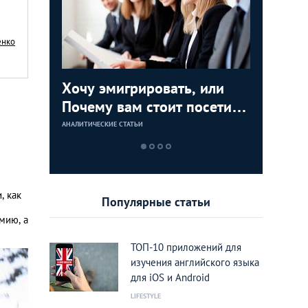
енко
анцуй,
Хочу эмигрировать, или
Покатае
Do you s
Почему вам стоит посетить
аренды 
как выуч
выставку-конференцию
Греции
АНАЛИТИЧЕСКИЕ СТАТЬИ
АНАЛИТИЧЕСКИЕ 
АНАЛИТИЧЕСКИЕ 
International Emigration
Expo 2016
, как
Популярные статьи
мию, а
ТОП-10 приложений для
изучения английского языка
для iOS и Android
LIFESTYLE