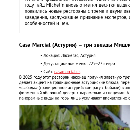
году гайд Michelin вновь отметил десятки выд
появились новые рестораны с тремя и двумя з
заведения, заслужившие признание экспертов,
особенностей и цен.
Casa Marcial (Астурия) – три звезды Мишл
Локация: Ласиегас, Астурия
Дегустационное меню: 225–275 евро
Сайт:
casamarcial.es
В 2025 году этот ресторан наконец получил заветную тр
делает акцент на традиционные астурийские блюда, пер
«фабада» (традиционное астурийское рагу с бобами) в ав
фирменный яблочный десерт с карамелью и специями. Ат
панорамные виды на горы лишь усиливают впечатление о