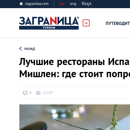
zagranitsa.com
рус
eng
ข้อมูล
ПУТЕВОДИТ
Loading...
НАЗАД
Лучшие рестораны Испа
Мишлен: где стоит попро
Алматы
0
15193
Астана
Афины