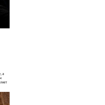
, а
м
еляет