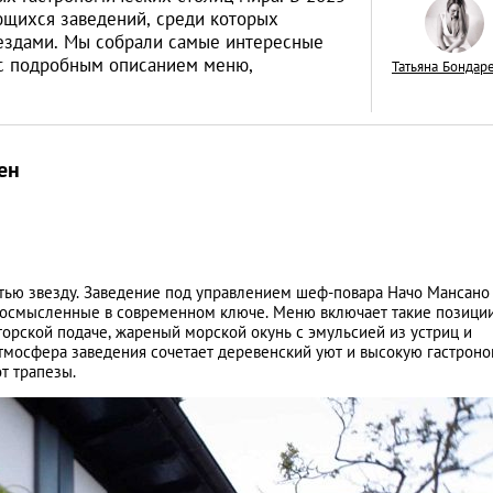
ающихся заведений, среди которых
вездами. Мы собрали самые интересные
 с подробным описанием меню,
Татьяна Бондар
Drops of Breath: т
ен
пока под водой!
КУЛЬТУРА
етью звезду. Заведение под управлением шеф-повара Начо Мансано
еосмысленные в современном ключе. Меню включает такие позиции
торской подаче, жареный морской окунь с эмульсией из устриц и
мосфера заведения сочетает деревенский уют и высокую гастроно
т трапезы.