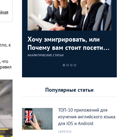
айная
анцуй,
Хочу эмигрировать, или
Покатае
Do you s
ло, к
Почему вам стоит посетить
аренды 
как выуч
выставку-конференцию
Греции
АНАЛИТИЧЕСКИЕ СТАТЬИ
АНАЛИТИЧЕСКИЕ 
АНАЛИТИЧЕСКИЕ 
 что
International Emigration
правил
Expo 2016
Популярные статьи
ТОП-10 приложений для
изучения английского языка
для iOS и Android
LIFESTYLE