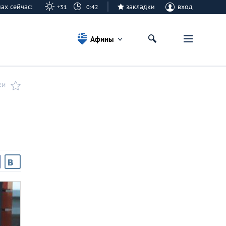
нах сейчас:
закладки
вход
+31
0:42
Афины
КИ