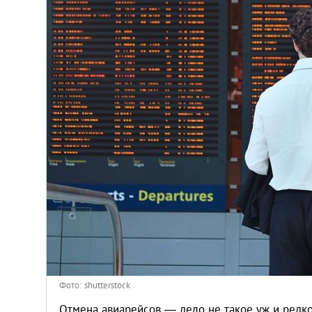
Киев
Лондон
Лос-Анджелес
Москва
Париж
Паттайя
Пхукет
Санкт-Петербург
Фото: shutterstock
Отмена авиарейсов — дело не такое уж и редко