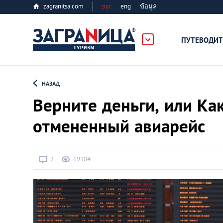
zagranitsa.com
рус
eng
ข้อมูล
ПУТЕВОДИТ
Loading...
НАЗАД
Верните деньги, или Ка
отмененный авиарейс
Алматы
2
69304
Астана
Афины