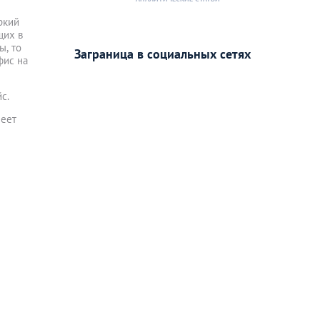
ркий
щих в
ы, то
Заграница в социальных сетях
фис на
с.
меет