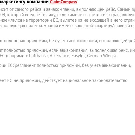
 маркетингу компании
:
ClaimCompass
исит от самого рейса и авиакомпании, выполняющей рейс. Самый я
4, который вступает в силу, если самолет вылетел из стран, входя
иземлился на территории ЕС, вылетев из не входящей в него стран
 выполняющая полет компания имеет свою штаб-квартиру/главный о
т полностью приложим, без учета авиакомпании, выполняющей рей
т полностью приложим, если авиакомпания, выполняющая рейс, и
 (например: Lufthansa, Air France, EasyJet, German Wings).
рии ЕС: регламент полностью приложим, без учета авиакомпании,
мент ЕС не приложим, действует национальное законодательство