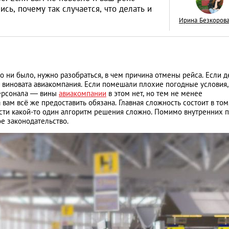
сь, почему так случается, что делать и
Ирина Безкоров
Drops of Breath: т
 ни было, нужно разобраться, в чем причина отмены рейса. Если де
пока под водой!
— виновата авиакомпания. Если помешали плохие погодные условия,
персонала — вины
авиакомпании
в этом нет, но тем не менее
КУЛЬТУРА
м всё же предоставить обязана. Главная сложность состоит в том,
сти какой-то один алгоритм решения сложно. Помимо внутренних 
е законодательство.