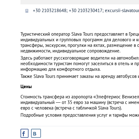
+30 2103218648; +30 2103230417; excursii-slavatour
Санкт-Петербург
Туристический оператор Slava Tours предоставляет в Грец
индивидуальных и групповых программ для делового и ко
трансферы, экскурсии, прогулки на яхтах, размещение в 
недвижимости, индивидуальное сопровождение.
Здесь работают русскоговорящие водители на автомобил
необходимости туристам помогут заселиться в отель и 
информацию для комфортного отдыха.
Также Slava Tours принимает заказы на аренду автобусов 
Цены
Стоимость трансфера из аэропорта «Элефтериос Венизел
индивидуальный — от 35 евро за машину (встреча с имен
евро с человека (встреча с табличкой Slava Tours).
Подробные условия предоставления услуг и тарифы мож