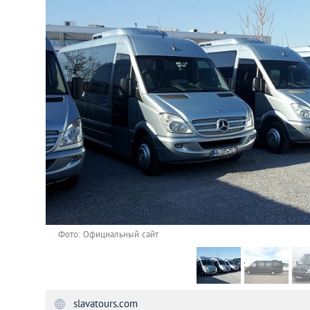
Астана
Афины
Киев
Лондон
Лос-Анджелес
Москва
Париж
Фото: Официальный сайт
Паттайя
slavatours.com
Пхукет