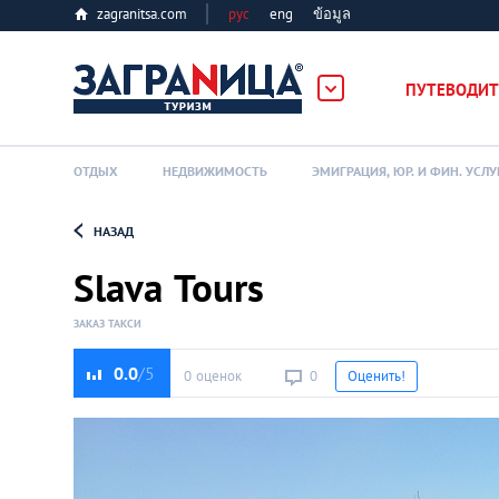
zagranitsa.com
рус
eng
ข้อมูล
ПУТЕВОДИТ
ОТДЫХ
НЕДВИЖИМОСТЬ
ЭМИГРАЦИЯ, ЮР. И ФИН. УСЛУ
НАЗАД
Loading...
Slava Tours
ЗАКАЗ ТАКСИ
0.0
0 оценок
0
Оценить!
Алматы