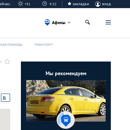
 сейчас:
закладки
вход
+31
9:22
Афины
ННАЯ ПОМОЩЬ
ТРАНСПОРТ
И
Мы рекомендуем