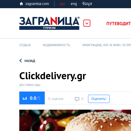
zagranitsa.com
рус
eng
ข้อมูล
ПУТЕВОДИТ
ОТДЫХ
НЕДВИЖИМОСТЬ
ЭМИГРАЦИЯ, ЮР. И ФИН. УСЛУ
НАЗАД
Loading...
Сlickdelivery.gr
ДОСТАВКА ЕДЫ
0.0
0 оценок
0
Оценить!
Алматы