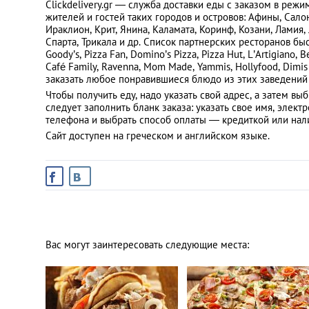
Сlickdelivery.gr — служба доставки еды с заказом в режи
жителей и гостей таких городов и островов: Афины, Салони
Ираклион, Крит, Янина, Каламата, Коринф, Козани, Ламия, 
Санкт-Петербург
Спарта, Трикала и др. Список партнерских ресторанов б
Goody’s, Pizza Fan, Domino’s Pizza, Pizza Hut, L’Аrtigiano,
Café Family, Ravenna, Mom Made, Yammis, Hollyfood, Dimis 
заказать любое понравившиеся блюдо из этих заведений 
Чтобы получить еду, надо указать свой адрес, а затем вы
следует заполнить бланк заказа: указать свое имя, элек
телефона и выбрать способ оплаты — кредиткой или нал
Сайт доступен на греческом и английском языке.
Вас могут заинтересовать следующие места: