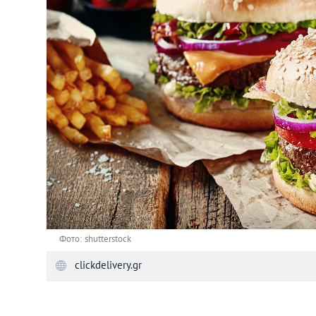
Астана
Афины
Киев
Лондон
Лос-Анджелес
Москва
Париж
Фото: shutterstock
clickdelivery.gr
Паттайя
Пхукет