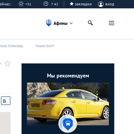
 сейчас:
закладки
вход
+31
7:42
Афины
ННАЯ ПОМОЩЬ
ТРАНСПОРТ
И
Мы рекомендуем