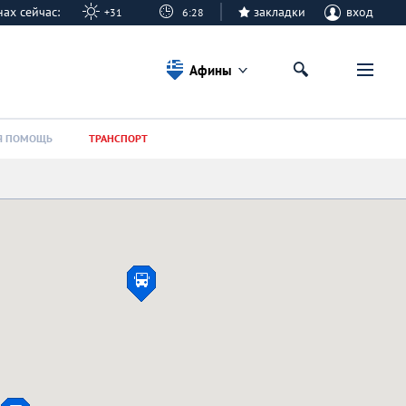
нах сейчас:
закладки
вход
+31
6:28
Афины
Я ПОМОЩЬ
ТРАНСПОРТ