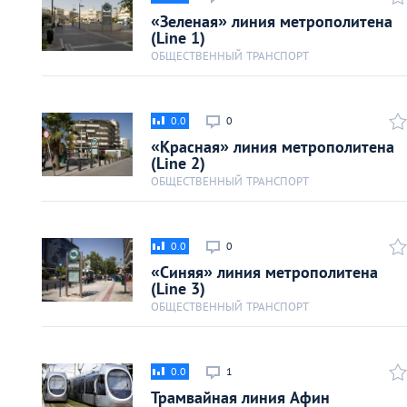
Киев
«Зеленая» линия метрополитена
(Line 1)
ОБЩЕСТВЕННЫЙ ТРАНСПОРТ
Лондон
Лос-Анджелес
0.0
0
«Красная» линия метрополитена
Москва
(Line 2)
ОБЩЕСТВЕННЫЙ ТРАНСПОРТ
Париж
0.0
0
Паттайя
«Синяя» линия метрополитена
(Line 3)
ОБЩЕСТВЕННЫЙ ТРАНСПОРТ
Пхукет
Санкт-Петербург
0.0
1
Трамвайная линия Афин