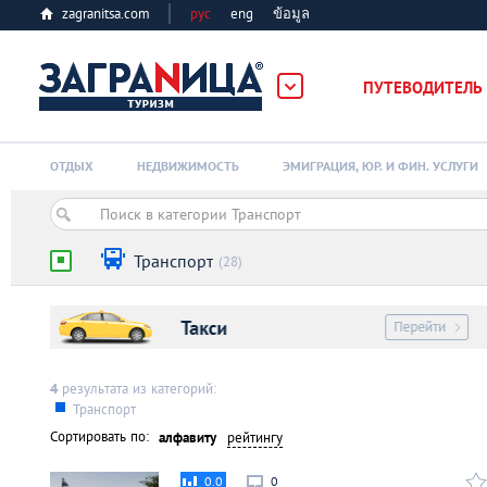
zagranitsa.com
рус
eng
ข้อมูล
ПУТЕВОДИТЕЛЬ
Loading...
ОТДЫХ
НЕДВИЖИМОСТЬ
ЭМИГРАЦИЯ, ЮР. И ФИН. УСЛУГИ
Транспорт
(28)
Алматы
Астана
4
результата из категорий:
Транспорт
Сортировать по:
алфавиту
рейтингу
Афины
0.0
0