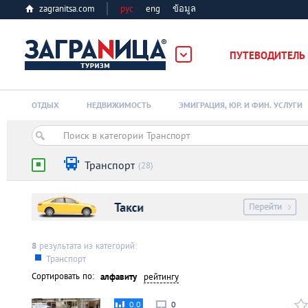
zagranitsa.com
рус
eng
ข้อมูล
ПУТЕВОДИТЕЛЬ
Loading...
ОТДЫХ
НЕДВИЖИМОСТЬ
ЭМИГРАЦИЯ, ЮР. И ФИН. УСЛУГИ
Транспорт
(28)
Алматы
Астана
8
результата из категорий:
Транспорт
Сортировать по:
алфавиту
рейтингу
Афины
0.0
0