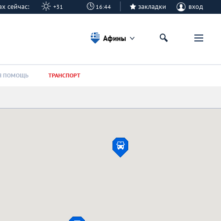
нах сейчас:
закладки
вход
+31
16:44
Афины
Я ПОМОЩЬ
ТРАНСПОРТ