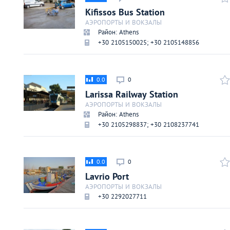
Киев
Kifissos Bus Station
АЭРОПОРТЫ И ВОКЗАЛЫ
Район: Athens
Лондон
+30 2105150025; +30 2105148856
Лос-Анджелес
0.0
0
Москва
Larissa Railway Station
АЭРОПОРТЫ И ВОКЗАЛЫ
Район: Athens
Париж
+30 2105298837; +30 2108237741
Паттайя
0.0
0
Lavrio Port
Пхукет
АЭРОПОРТЫ И ВОКЗАЛЫ
+30 2292027711
Санкт-Петербург