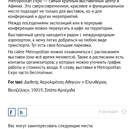
Metropolitan Expo — самый крупный выставочный центр в
Афинах. Это сверхсовременное, красивое и функциональное
место подходит не только для выставок, но и для
конференций и других мероприятий.
Между посещениями экспозиций или в перерыве
АЗАД
конференции можно перекусить в кафе на территории.
Выставочный центр находится рядом с международным
аэропортом, к нему легко добраться на любом виде
транспорта. Тут есть своя большая парковка.
На сайте Metropolitan можно ознакомиться с расписанием
выставок (они всё время меняются). Также в расписании есть
контакты организаторов, у которых можно уточнить график
работы и стоимость входа. К слову, выставки в Metropolitan
Expo часто бесплатные.
For taxi:
Διεθνής Αερολιμένας Αθηνών « Ελευθέριος
Βενιζέλος», 19019, Σπάτα Αρτέμιδα
В ЗАКЛАДКИ
Вас могут заинтересовать следующие места: