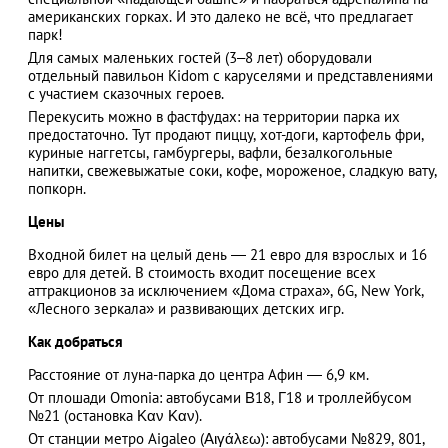
американских горках. И это далеко не всё, что предлагает
парк!
Для самых маленьких гостей (3–8 лет) оборудовали
отдельный павильон Kidom с каруселями и представлениями
АЗАД
с участием сказочных героев.
Перекусить можно в фастфудах: на территории парка их
предостаточно. Тут продают пиццу, хот-доги, картофель фри,
куриные наггетсы, гамбургеры, вафли, безалкогольные
напитки, свежевыжатые соки, кофе, мороженое, сладкую вату,
попкорн.
Цены
Входной билет на целый день — 21 евро для взрослых и 16
евро для детей. В стоимость входит посещение всех
аттракционов за исключением «Дома страха», 6G, New York,
«Лесного зеркала» и развивающих детских игр.
Как добраться
Расстояние от луна-парка до центра Афин — 6,9 км.
От плошади Omonia: автобусами Β18, Γ18 и троллейбусом
№21 (остановка Καν Καν).
От станции метро Aigaleo (Αιγάλεω): автобусами №829, 801,