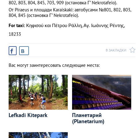
802, 803, 804, 845, 703, 909 (остановка Γ’ Nekrotafeio).
От Piraeus и площади Karaiskaki: автобусами №801, 802, 803,
804, 845 (остановка Γ’ Nekrotafeio).
For taxi:
Κηφισού και Πέτρου Ράλλη, Αγ. Ιωάννης Ρέντης,
18233
В ЗАКЛАДКИ
Вас могут заинтересовать следующие места:
Lefkadi Kitepark
Планетарий
(Planetarium)