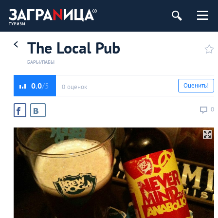
The Local Pub
БАРЫ/ПАБЫ
0.0
Оценить!
0 оценок
0