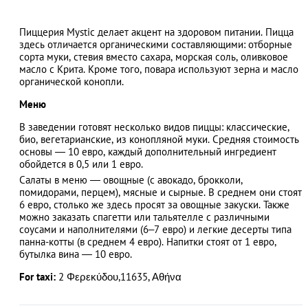
Пиццерия Mystic делает акцент на здоровом питании. Пицца
здесь отличается органическими составляющими: отборные
сорта муки, стевия вместо сахара, морская соль, оливковое
АЗАД
масло с Крита. Кроме того, повара используют зерна и масло
органической конопли.
Меню
В заведении готовят несколько видов пиццы: классические,
био, вегетарианские, из конопляной муки. Средняя стоимость
основы — 10 евро, каждый дополнительный ингредиент
обойдется в 0,5 или 1 евро.
Салаты в меню — овощные (с авокадо, брокколи,
помидорами, перцем), мясные и сырные. В среднем они стоят
6 евро, столько же здесь просят за овощные закуски. Также
можно заказать спагетти или тальятелле с различными
соусами и наполнителями (6–7 евро) и легкие десерты типа
панна-котты (в среднем 4 евро). Напитки стоят от 1 евро,
бутылка вина — 10 евро.
For taxi:
2 Φερεκύδου,11635, Αθήνα