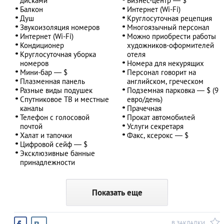
дисками
Бизнес-центр — $
Балкон
Интернет (Wi-Fi)
Душ
Круглосуточная рецепция
Звукоизоляция номеров
Многоязычный персонал
Интернет (Wi-Fi)
Можно приобрести работы
Кондиционер
художников-оформителей
Круглосуточная уборка
отеля
номеров
Номера для некурящих
Мини-бар — $
Персонал говорит на
Плазменная панель
английском, греческом
Разные виды подушек
Подземная парковка — $ (9
Спутниковое ТВ и местные
евро/день)
каналы
Прачечная
Телефон с голосовой
Прокат автомобилей
почтой
Услуги секретаря
Халат и тапочки
Факс, ксерокс — $
Цифровой сейф — $
Эксклюзивные банные
принадлежности
Показать еще
В ЗАКЛАДКИ