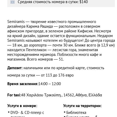
Cредняя стоимость номера в сутки: $140
Semiramis — творение известного промышленного
АЗАД
дизайнера Карима Рашида — расположен в северном
афинском пригороде, в зеленом районе Кифисия. Несмотря
на яркий дизайн, здание остается функциональным. Недаром
Semiramis называют «отелем из будущего»! До центра города
— 18 км, до аэропорта — почти 30 км. Ближе всего (в 12,9 км)
находится Пентеликон — лесистая гора, знаменитая
месторождениями мрамора. Поблизости много кафе и
магазинов. Всего номеров — 51.
Депозит:
наличными или по кредитной карте, стоимость
номера за сутки — от 113 до 176 евро
Время заселения:
14:00 – 12:00
For taxi:
48 Χαριλάου Τρικούπη., 14562, Αθήνα, Ελλάδα
Услуги в номере:
Услуги на территории:
DVD- & CD-плеер с
Библиотека