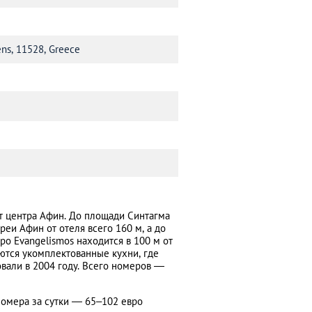
ens, 11528, Greece
т центра Афин. До площади Синтагма
реи Афин от отеля всего 160 м, а до
о Evangelismos находится в 100 м от
ются укомплектованные кухни, где
вали в 2004 году. Всего номеров —
номера за сутки — 65–102 евро