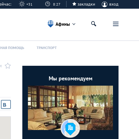
 сейчас:
закладки
вход
+31
8:27
Афины
ННАЯ ПОМОЩЬ
ТРАНСПОРТ
И
Мы рекомендуем