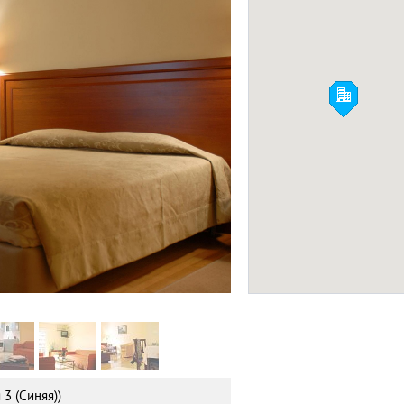
Зоологический Па
(The Attica Zoologi
ПРИРОДА
Delice
Фото:
Facebook
3 (Синяя))