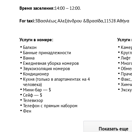
Время заселения:
14:00 – 12:00.
For taxi:
3Βασιλέως Αλεξάνδρου &Βρασίδα,11528 Αθήνα
Услуги в номере:
Услуги 
Балкон
Камер
Банные принадлежности
Кругл
Ванна
Лифт
Ежедневная уборка номеров
Мног
Звукоизоляция номеров
Обме
Кондиционер
Прач
Кухня (только в апартаментах на 4
Факс,
человека)
Химч
Мини-бар — $
Экск
Сейф — $
Телевизор
Телефон с прямым набором
Фен
Показать еще