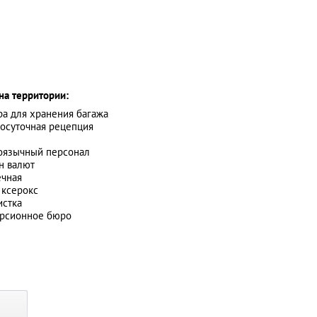
на территории:
а для хранения багажа
осуточная рецепция
оязычный персонал
н валют
ечная
 ксерокс
истка
урсионное бюро