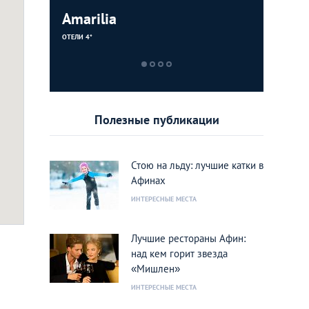
рк Аттики
Amarilia
Dionyso
Couleur 
cal Park)
ОТЕЛИ 4*
РЕСТОРАНЫ
БАРЫ/ПАБЫ
Полезные публикации
Стою на льду: лучшие катки в
Афинах
ИНТЕРЕСНЫЕ МЕСТА
Лучшие рестораны Афин:
над кем горит звезда
«Мишлен»
ИНТЕРЕСНЫЕ МЕСТА