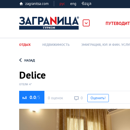
zagranitsa.com
рус
eng
ข้อมูล
ПУТЕВОДИТ
ОТДЫХ
НЕДВИЖИМОСТЬ
ЭМИГРАЦИЯ, ЮР. И ФИН. УСЛУ
НАЗАД
Loading...
Delice
ОТЕЛИ 4*
0.0
0 оценок
0
Оценить!
Алматы