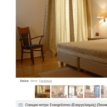
Астана
Афины
Киев
Лондон
Лос-Анджелес
Москва
Париж
Delice
Фото:
Facebook
Паттайя
Станция метро: Evangelismos (Ευαγγελισμός) (Линия 
Пхукет