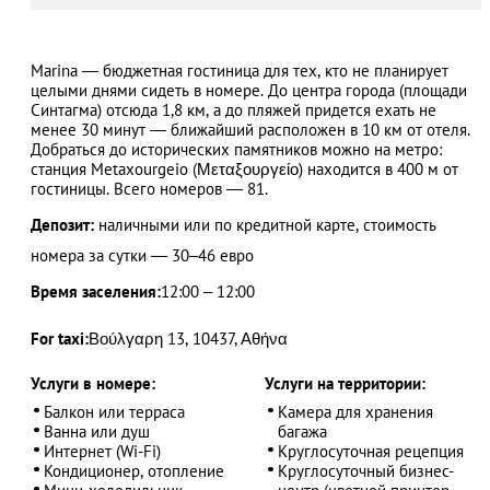
Marina — бюджетная гостиница для тех, кто не планирует
целыми днями сидеть в номере. До центра города (площади
АЗАД
Синтагма) отсюда 1,8 км, а до пляжей придется ехать не
менее 30 минут — ближайший расположен в 10 км от отеля.
Добраться до исторических памятников можно на метро:
станция Metaxourgeio (Μεταξουργείο) находится в 400 м от
гостиницы. Всего номеров — 81.
Депозит:
наличными или по кредитной карте, стоимость
номера за сутки — 30–46 евро
Время заселения:
12:00 – 12:00
For taxi:
Βούλγαρη 13, 10437, Αθήνα
Услуги в номере:
Услуги на территории:
Балкон или терраса
Камера для хранения
Ванна или душ
багажа
Интернет (Wi-Fi)
Круглосуточная рецепция
Кондиционер, отопление
Круглосуточный бизнес-