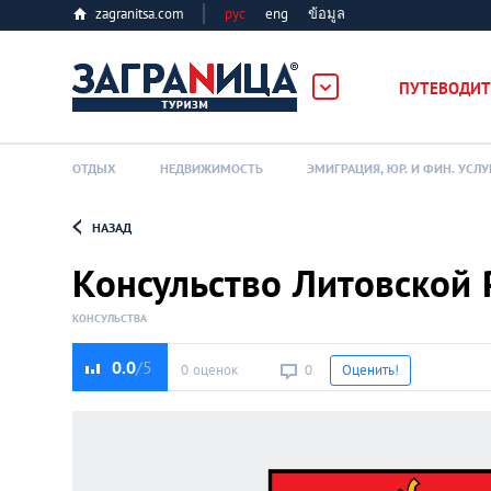
zagranitsa.com
рус
eng
ข้อมูล
ПУТЕВОДИТ
ОТДЫХ
НЕДВИЖИМОСТЬ
ЭМИГРАЦИЯ, ЮР. И ФИН. УСЛУ
НАЗАД
Loading...
Консульство Литовской 
КОНСУЛЬСТВА
0.0
0 оценок
0
Оценить!
Алматы