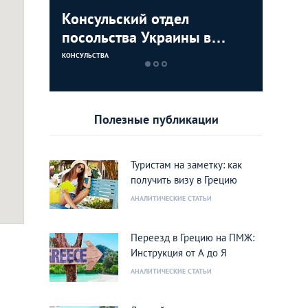
и в
Консульский отдел
Консуль
посольства Украины в
Молдова
Греции
КОНСУЛЬСТВА
КОНСУЛЬСТВА
Полезные публикации
Туристам на заметку: как
получить визу в Грецию
АНАЛИТИЧЕСКИЕ СТАТЬИ
Переезд в Грецию на ПМЖ:
Инструкция от А до Я
АНАЛИТИЧЕСКИЕ СТАТЬИ