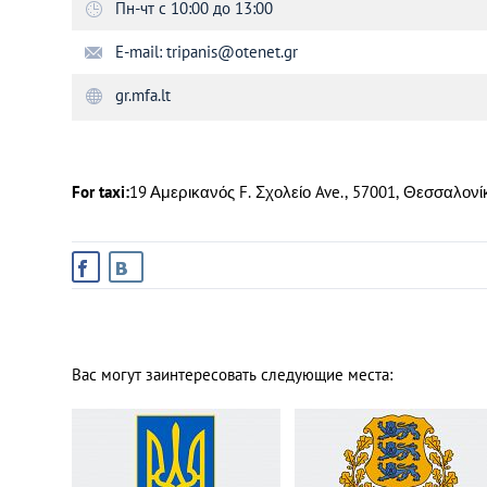
Пн-чт с 10:00 до 13:00
E-mail:
tripanis@otenet.gr
Санкт-Петербург
gr.mfa.lt
For taxi:
19 Αμερικανός F. Σχολείο Ave., 57001, Θεσσαλον
Вас могут заинтересовать следующие места: