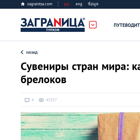
zagranitsa.com
рус
eng
ข้อมูล
ПУТЕВОДИТ
Loading...
НАЗАД
Сувениры стран мира: к
брелоков
Алматы
4
45357
Астана
Афины