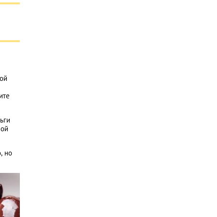
кой
ите
ьги
мой
, но