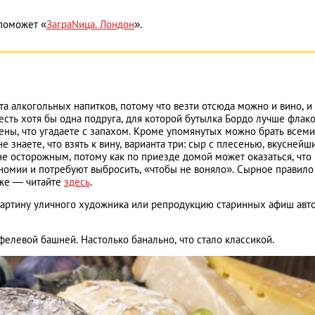
 поможет «
ЗаграNица. Лондон
».
а алкогольных напитков, потому что везти отсюда можно и вино, и
, есть хотя бы одна подруга, для которой бутылка Бордо лучше флак
рены, что угадаете с запахом. Кроме упомянутых можно брать всем
не знаете, что взять к вину, варианта три: сыр с плесенью, вкуснейш
е осторожным, потому как по приезде домой может оказаться, что
номии и потребуют выбросить, «чтобы не воняло». Сырное правило
иже — читайте
здесь
.
картину уличного художника или репродукцию старинных афиш авт
фелевой башней. Настолько банально, что стало классикой.