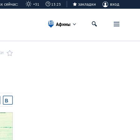
ах сейчас:
закладки
вход
+31
13:23
Афины
КИ