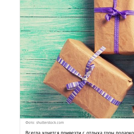
Киев
Лондон
Лос-Анджелес
Москва
Париж
Паттайя
Пхукет
Санкт-Петербург
Фото: shutterstock.com
Всегда хочется привезти с отдыха горы подарк