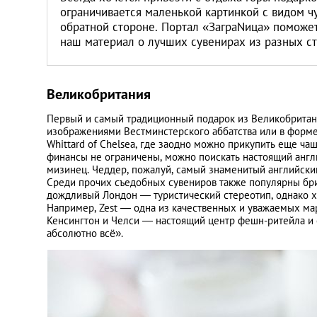
ограничивается маленькой картинкой с видом ч
обратной стороне. Портал «ЗаграNица» поможет 
наш материал о лучших сувенирах из разных с
Великобритания
Первый и самый традиционный подарок из Великобритани
изображениями Вестминстерского аббатства или в форме
Whittard of Chelsea, где заодно можно прикупить еще ча
финансы не ограничены, можно поискать настоящий англи
мизинец. Чеддер, пожалуй, самый знаменитый английский
Среди прочих съедобных сувениров также популярны брит
дождливый Лондон — туристический стереотип, однако х
Например, Zest — одна из качественных и уважаемых ма
Кенсингтон и Челси — настоящий центр фешн-ритейла и 
абсолютно всё».