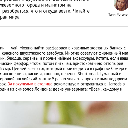
ужеземного города и магнитом на
разобраться, что и откуда везти. Читайте
Таня Рогаль
тран мира
Спанакопита: хру
пирог со шпинато
и — чай. Можно найти расфасовки в красивых жестяных банках с
сыром
ЕДА
 красного двухэтажного автобуса. Многие советуют фирменный ма
шки, блюдца, сервизы и прочие чайные аксессуары. Кстати, если ваш
йский фарфор, чтобы потом пить чай, аристократично оттопырив
 сыр. Ценней всего тот, который производится в графстве Сомерсет
анское пиво, виски и, конечно, печенье Shortbreаd. Туманный и
ороший английский зонт всё равно является прекрасным подарком.
рок.
За покупками в столице
рекомендуем отправиться в Harrods в
один из символов Лондона; девиз универмага: «Всем, каждому и