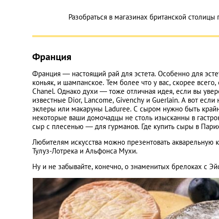
Разобраться в магазинах британской столицы
Франция
Франция — настоящий рай для эстета. Особенно для эстет
коньяк, и шампанское. Тем более что у вас, скорее всего
Chanel. Однако духи — тоже отличная идея, если вы уве
известные Dior, Lancome, Givenchy и Guerlain. А вот если 
эклеры или макаруны Laduree. С сыром нужно быть крайн
некоторые ваши домочадцы не столь изысканны в гастро
сыр с плесенью — для гурманов. Где купить сыры в Пар
Любителям искусства можно презентовать акварельную 
Тулуз-Лотрека и Альфонса Мухи.
Ну и не забывайте, конечно, о знаменитых брелоках с Эй