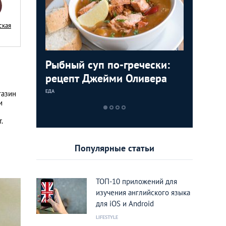
ская
стящий
Рыбный суп по-гречески:
Таверны
Ева Буш
м и
рецепт Джейми Оливера
заведен
говорит
дары мо
ЕДА
ИНТЕРЕСНЫЕ МЕС
ЭКСКЛЮЗИВНОЕ 
газин
и
.
Популярные статьи
ТОП-10 приложений для
изучения английского языка
для iOS и Android
LIFESTYLE