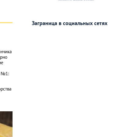
Заграница в социальных сетях
ончика
ирно
ие
 №1:
орства